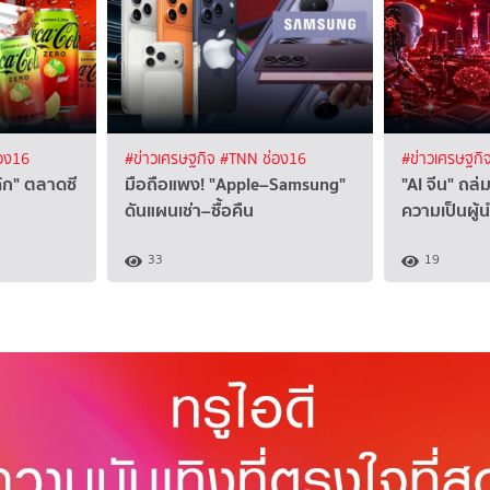
อง16
#ข่าวเศรษฐกิจ
#TNN ช่อง16
#ข่าวเศรษฐกิ
"โค้ก" ตลาดซี
มือถือแพง! "Apple–Samsung"
"AI จีน" ถล่ม
ดันแผนเช่า–ซื้อคืน
ความเป็นผู้
33
19