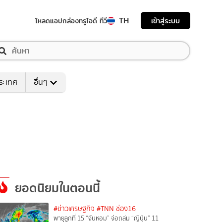
TH
เข้าสู่ระบบ
โหลดแอป
กล่องทรูไอดี ทีวี
ระเทศ
อื่นๆ
ยอดนิยมในตอนนี้
#ข่าวเศรษฐกิจ
#TNN ช่อง16
พายุลูกที่ 15 “จันหอม” จ่อถล่ม “ญี่ปุ่น” 11