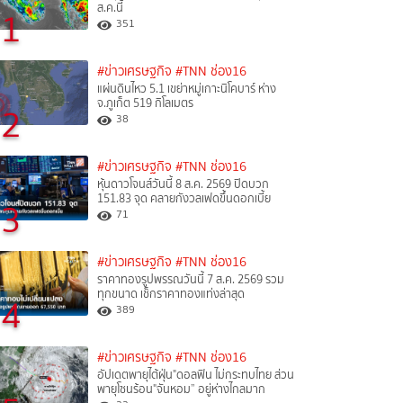
ส.ค.นี้
1
351
#ข่าวเศรษฐกิจ
#TNN ช่อง16
แผ่นดินไหว 5.1 เขย่าหมู่เกาะนิโคบาร์ ห่าง
จ.ภูเก็ต 519 กิโลเมตร
2
38
#ข่าวเศรษฐกิจ
#TNN ช่อง16
หุ้นดาวโจนส์วันนี้ 8 ส.ค. 2569 ปิดบวก
151.83 จุด คลายกังวลเฟดขึ้นดอกเบี้ย
3
71
#ข่าวเศรษฐกิจ
#TNN ช่อง16
ราคาทองรูปพรรณวันนี้ 7 ส.ค. 2569 รวม
ทุกขนาด เช็กราคาทองแท่งล่าสุด
4
389
#ข่าวเศรษฐกิจ
#TNN ช่อง16
อัปเดตพายุไต้ฝุ่น"ดอลฟิน ไม่กระทบไทย ส่วน
พายุโซนร้อน"จันหอม” อยู่ห่างไกลมาก