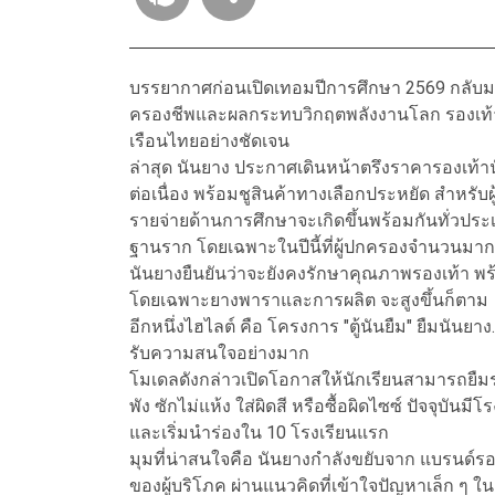
บรรยากาศก่อนเปิดเทอมปีการศึกษา 2569 กลับมาคึ
ครองชีพและผลกระทบวิกฤตพลังงานโลก รองเท้านั
เรือนไทยอย่างชัดเจน
ล่าสุด นันยาง ประกาศเดินหน้าตรึงราคารองเท้าน
ต่อเนื่อง พร้อมชูสินค้าทางเลือกประหยัด สำหรับผ
รายจ่ายด้านการศึกษาจะเกิดขึ้นพร้อมกันทั่วปร
ฐานราก โดยเฉพาะในปีนี้ที่ผู้ปกครองจำนวนมาก
นันยางยืนยันว่าจะยังคงรักษาคุณภาพรองเท้า พร้อม
โดยเฉพาะยางพาราและการผลิต จะสูงขึ้นก็ตาม
อีกหนึ่งไฮไลต์ คือ โครงการ "ตู้นันยืม" ยืมนันยาง
รับความสนใจอย่างมาก
โมเดลดังกล่าวเปิดโอกาสให้นักเรียนสามารถยืมรอ
พัง ซักไม่แห้ง ใส่ผิดสี หรือซื้อผิดไซซ์ ปัจจุบั
และเริ่มนำร่องใน 10 โรงเรียนแรก
มุมที่น่าสนใจคือ นันยางกำลังขยับจาก แบรนด์รองเ
ของผู้บริโภค ผ่านแนวคิดที่เข้าใจปัญหาเล็ก ๆ 