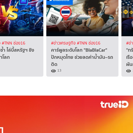
จ
#TNN ช่อง16
#ข่าวเศรษฐกิจ
#TNN ช่อง16
#ข่
ซ้ำ ไล่บี้สหรัฐฯ ชิง
คาร์พูลระดับโลก "BlaBlaCar"
"ทร
นำโลก
ปักหมุดไทย ช่วยลดค่าน้ำมัน–รถ
เรื
ติด
ผั
13