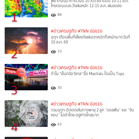
พยากรณ์อากาศวันนี้ 10 ส.ค.69 เตือน 10-11 ส.ค.
ไทยตอนบนระวังฝนหนัก 12-15 ส.ค. ฝนลดลง
1
88
#ข่าวเศรษฐกิจ
#TNN ช่อง16
อุตุฯ เตือนพื้นที่เสี่ยงภัยฝนตกหนักถึงหนักมากวันที่
10 ส.ค. 69
2
33
#ข่าวเศรษฐกิจ
#TNN ช่อง16
ทำไม "เซ็นทรัล รีเทล" ซื้อ MaxValu ปั้นเป็น Tops
3
30
#ข่าวเศรษฐกิจ
#TNN ช่อง16
กรมอุตุฯ อัปเดตเส้นทางพายุ 2 ลูก “ดอลฟิน” และ “จัน
หอม” ไม่เข้าไทย-อยู่ห่างไกลมาก
4
43