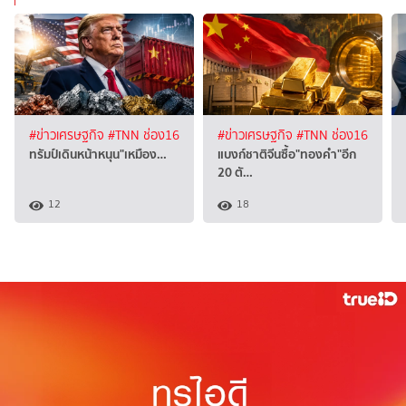
#ข่าวเศรษฐกิจ
#TNN ช่อง16
#ข่าวเศรษฐกิจ
#TNN ช่อง16
ทรัมป์เดินหน้าหนุน"เหมือง…
แบงก์ชาติจีนซื้อ"ทองคำ"อีก
20 ตั…
12
18