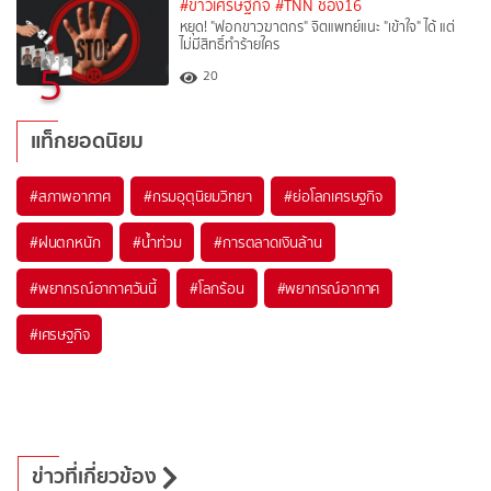
#ข่าวเศรษฐกิจ
#TNN ช่อง16
หยุด! "ฟอกขาวฆาตกร" จิตแพทย์แนะ "เข้าใจ" ได้ แต่
ไม่มีสิทธิ์ทำร้ายใคร
5
20
แท็กยอดนิยม
#
สภาพอากาศ
#
กรมอุตุนิยมวิทยา
#
ย่อโลกเศรษฐกิจ
#
ฝนตกหนัก
#
น้ำท่วม
#
การตลาดเงินล้าน
#
พยากรณ์อากาศวันนี้
#
โลกร้อน
#
พยากรณ์อากาศ
#
เศรษฐกิจ
ข่าวที่เกี่ยวข้อง