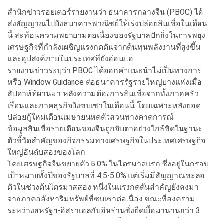
สำนักข่าวรอยเตอร์รายงานว่า ธนาคารกลางจีน (PBOC) ได้
ส่งสัญญาณไปยังธนาคารพาณิชย์ให้เร่งปล่อยสินเชื่อในเดือน
นี้ สะท้อนความพยายามต่อเนื่องของรัฐบาลปักกิ่งในการพยุง
เศรษฐกิจที่กำลังเผชิญแรงกดดันจากต้นทุนพลังงานที่สูงขึ้น
และอุปสงค์ภายในประเทศที่ยังอ่อนแอ
รายงานข่าวระบุว่า PBOC ได้ออกคำแนะนำไม่เป็นทางการ
หรือ Window Guidance ต่อธนาคารรัฐรายใหญ่บางแห่งเมื่อ
สัปดาห์ที่ผ่านมา หลังความต้องการสินเชื่อจากทั้งภาคครัว
เรือนและภาคธุรกิจยังซบเซาในเดือนนี้ โดยเฉพาะหลังยอด
ปล่อยกู้ใหม่เดือนเมษายนหดตัวสวนทางคาดการณ์
ข้อมูลสินเชื่อรายเดือนของจีนถูกจับตาอย่างใกล้ชิดในฐานะ
ตัวชี้วัดสำคัญของกิจกรรมทางเศรษฐกิจในประเทศเศรษฐกิจ
ใหญ่อันดับสองของโลก
โดยเศรษฐกิจจีนขยายตัว 5.0% ในไตรมาสแรก ซึ่งอยู่ในกรอบ
เป้าหมายทั้งปีของรัฐบาลที่ 4.5-5.0% แต่เริ่มมีสัญญาณชะลอ
ตัวในช่วงต้นไตรมาสสอง หนึ่งในแรงกดดันสำคัญยังคงมา
จากภาคอสังหาริมทรัพย์ที่ซบเซาต่อเนื่อง ขณะที่สงคราม
ระหว่างสหรัฐฯ-อิสราเอลกับอิหร่านซึ่งยืดเยื้อมานานกว่า 3