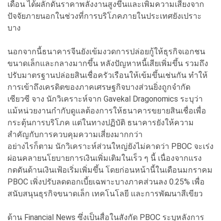
เดือน ได้ผลักดันราคาพลังงานสูงขึ้นและเพิ่มความเสี่ยงจาก
ปัจจัยภายนอกในช่วงที่การบริโภคภายในประเทศยังเปราะ
บาง
นอกจากนี้ธนาคารจีนยังเข้มงวดการปล่อยกู้ให้ธุรกิจเอกชน
ขนาดเล็กและกลางมากขึ้น หลังปัญหาหนี้เสียเพิ่มขึ้น รวมถึง
ปรับมาตรฐานปล่อยสินเชื่อครัวเรือนให้เข้มขึ้นเช่นกัน ทำให้
การเข้าถึงเครดิตของภาคเศรษฐกิจบางส่วนยิ่งถูกจำกัด
เซียวซี จาง นักวิเคราะห์จาก Gavekal Dragonomics ระบุว่า
แม้หน่วยงานกำกับดูแลต้องการให้ธนาคารขยายสินเชื่อเพื่อ
กระตุ้นการบริโภค แต่ในทางปฏิบัติ ธนาคารยังให้ความ
สำคัญกับการควบคุมความเสี่ยงมากกว่า
อย่างไรก็ตาม นักวิเคราะห์ส่วนใหญ่ยังไม่คาดว่า PBOC จะเร่ง
ผ่อนคลายนโยบายการเงินเพิ่มเติมในเร็ว ๆ นี้ เนื่องจากแรง
กดดันด้านเงินเฟ้อเริ่มเพิ่มขึ้น โดยก่อนหน้านี้ในเดือนมกราคม
PBOC เพิ่งปรับลดดอกเบี้ยเฉพาะบางภาคส่วนลง 0.25% เพื่อ
สนับสนุนธุรกิจขนาดเล็ก เทคโนโลยี และการพัฒนาสีเขียว
ด้าน Financial News ซึ่งเป็นสื่อในสังกัด PBOC ระบุหลังการ