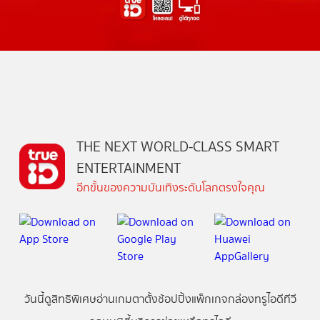
THE NEXT WORLD-CLASS SMART
ENTERTAINMENT
อีกขั้นของความบันเทิงระดับโลกตรงใจคุณ
วันนี้
ดู
สิทธิพิเศษ
อ่าน
เกม
ตาตั้ง
ช้อปปิ้ง
แพ็กเกจ
กล่องทรูไอดีทีวี