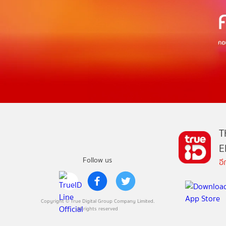
T
E
Follow us
อ
Copyright © True Digital Group Company Limited.
All rights reserved