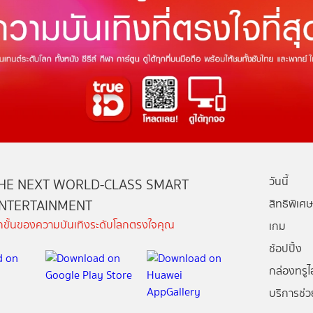
วันนี้
HE NEXT WORLD-CLASS SMART
NTERTAINMENT
สิทธิพิเศษ
ีกขั้นของความบันเทิงระดับโลกตรงใจคุณ
เกม
ช้อปปิ้ง
กล่องทรูไอ
บริการช่ว