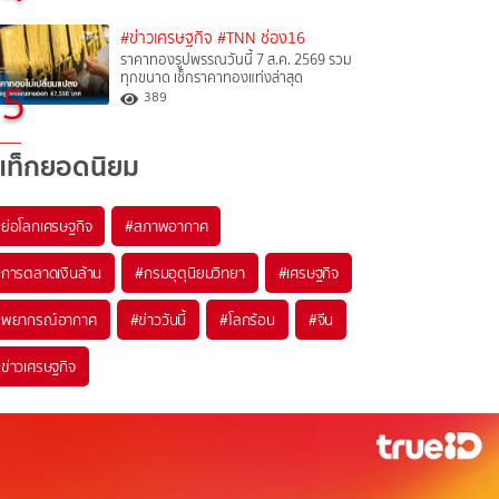
#ข่าวเศรษฐกิจ
#TNN ช่อง16
ราคาทองรูปพรรณวันนี้ 7 ส.ค. 2569 รวม
ทุกขนาด เช็กราคาทองแท่งล่าสุด
5
389
แท็กยอดนิยม
#
ย่อโลกเศรษฐกิจ
#
สภาพอากาศ
#
การตลาดเงินล้าน
#
กรมอุตุนิยมวิทยา
#
เศรษฐกิจ
#
พยากรณ์อากาศ
#
ข่าววันนี้
#
โลกร้อน
#
จีน
#
ข่าวเศรษฐกิจ