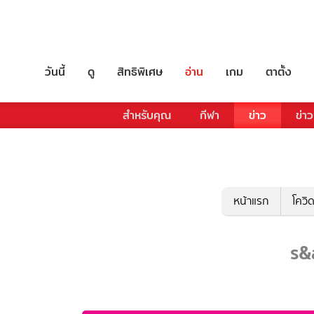
วันนี้
ดู
สิทธิพิเศษ
อ่าน
เกม
ตาตั้ง
สำหรับคุณ
กีฬา
ข่าว
ข่าว
หน้าแรก
โควิ
s&