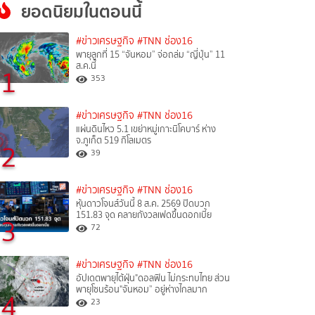
ยอดนิยมในตอนนี้
#ข่าวเศรษฐกิจ
#TNN ช่อง16
พายุลูกที่ 15 “จันหอม” จ่อถล่ม “ญี่ปุ่น” 11
ส.ค.นี้
1
353
#ข่าวเศรษฐกิจ
#TNN ช่อง16
แผ่นดินไหว 5.1 เขย่าหมู่เกาะนิโคบาร์ ห่าง
จ.ภูเก็ต 519 กิโลเมตร
2
39
#ข่าวเศรษฐกิจ
#TNN ช่อง16
หุ้นดาวโจนส์วันนี้ 8 ส.ค. 2569 ปิดบวก
151.83 จุด คลายกังวลเฟดขึ้นดอกเบี้ย
3
72
#ข่าวเศรษฐกิจ
#TNN ช่อง16
อัปเดตพายุไต้ฝุ่น"ดอลฟิน ไม่กระทบไทย ส่วน
พายุโซนร้อน"จันหอม” อยู่ห่างไกลมาก
4
23