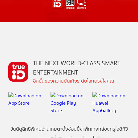
THE NEXT WORLD-CLASS SMART
ENTERTAINMENT
อีกขั้นของความบันเทิงระดับโลกตรงใจคุณ
วันนี้
ดู
สิทธิพิเศษ
อ่าน
เกม
ตาตั้ง
ช้อปปิ้ง
แพ็กเกจ
กล่องทรูไอดีทีวี