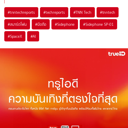
#
tnntechreports
#
techreports
#
TNN Tech
#
tnntech
#
สมาร์ตโฟน
#
มือถือ
#
Sidephone
#
Sidephone SP-01
#
SpaceX
#
AI