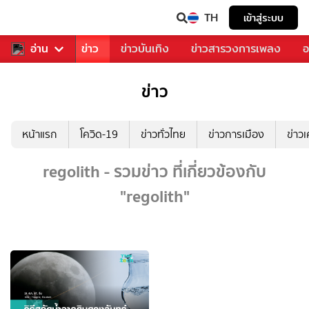
TH
เข้าสู่ระบบ
บคุณ
อ่าน
กีฬา
ข่าว
ข่าวบันเทิง
ข่าวสารวงการเพลง
อ
ข่าว
หน้าแรก
โควิด-19
ข่าวทั่วไทย
ข่าวการเมือง
ข่าว
regolith - รวมข่าว ที่เกี่ยวข้องกับ
"regolith"