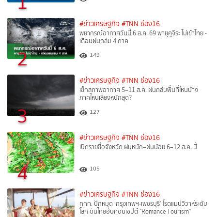
1
#ข่าวเศรษฐกิจ
#TNN ช่อง16
พยากรณ์อากาศวันนี้ 6 ส.ค. 69 พายุคูจิระ ไม่เข้าไทย -
เตือนฝนถล่ม 4 ภาค
2
149
#ข่าวเศรษฐกิจ
#TNN ช่อง16
เช็กสภาพอากาศ 5–11 ส.ค. ฝนถล่มพื้นที่ไหนบ้าง
ภาคไหนเสี่ยงหนักสุด?
3
127
#ข่าวเศรษฐกิจ
#TNN ช่อง16
เปิดรายชื่อจังหวัด ฝนหนัก–ฝนน้อย 6–12 ส.ค. นี้
4
105
#ข่าวเศรษฐกิจ
#TNN ช่อง16
ททท. ปักหมุด ‘กรุงเทพฯ-เพชรบุรี’ โรดแมปวิวาห์ระดับ
โลก ดันไทยฮับคอนเซปต์ "Romance Tourism"