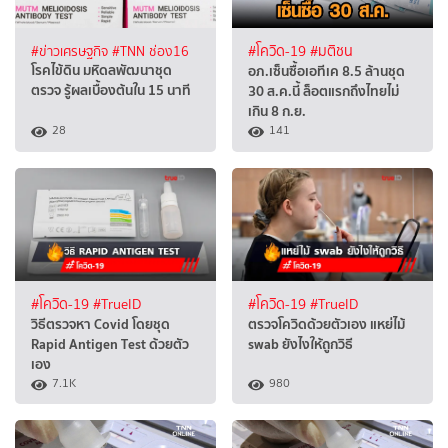
#ข่าวเศรษฐกิจ
#TNN ช่อง16
#โควิด-19
#มติชน
โรคไข้ดิน มหิดลพัฒนาชุด
อภ.เซ็นซื้อเอทีเค 8.5 ล้านชุด
ตรวจ รู้ผลเบื้องต้นใน 15 นาที
30 ส.ค.นี้ ล็อตแรกถึงไทยไม่
เกิน 8 ก.ย.
28
141
#โควิด-19
#TrueID
#โควิด-19
#TrueID
วิธีตรวจหา Covid โดยชุด
ตรวจโควิดด้วยตัวเอง แหย่ไม้
Rapid Antigen Test ด้วยตัว
swab ยังไงให้ถูกวิธี
เอง
7.1K
980