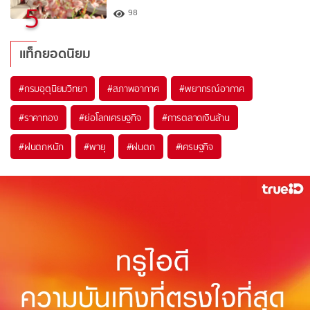
5
98
แท็กยอดนิยม
#
กรมอุตุนิยมวิทยา
#
สภาพอากาศ
#
พยากรณ์อากาศ
#
ราคาทอง
#
ย่อโลกเศรษฐกิจ
#
การตลาดเงินล้าน
#
ฝนตกหนัก
#
พายุ
#
ฝนตก
#
เศรษฐกิจ