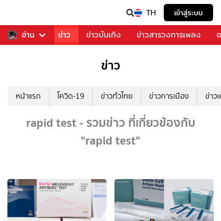
TH
เข้าสู่ระบบ
บคุณ
อ่าน
กีฬา
ข่าว
ข่าวบันเทิง
ข่าวสารวงการเพลง
อ
ข่าว
หน้าแรก
โควิด-19
ข่าวทั่วไทย
ข่าวการเมือง
ข่าว
rapid test - รวมข่าว ที่เกี่ยวข้องกับ
"rapid test"