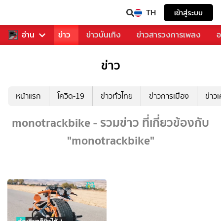
TH
เข้าสู่ระบบ
บคุณ
อ่าน
กีฬา
ข่าว
ข่าวบันเทิง
ข่าวสารวงการเพลง
อ
ข่าว
หน้าแรก
โควิด-19
ข่าวทั่วไทย
ข่าวการเมือง
ข่าว
monotrackbike - รวมข่าว ที่เกี่ยวข้องกับ
"monotrackbike"