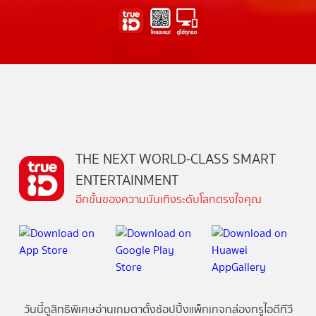
THE NEXT WORLD-CLASS SMART
ENTERTAINMENT
อีกขั้นของความบันเทิงระดับโลกตรงใจคุณ
วันนี้
ดู
สิทธิพิเศษ
อ่าน
เกม
ตาตั้ง
ช้อปปิ้ง
แพ็กเกจ
กล่องทรูไอดีทีวี