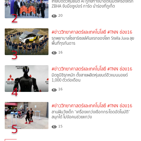
ไทยเปิดตัวหุ่นยนต์ AI กู้ภัยทางน้ำอัตโนมัติเครื่องแรก
ZBHA จับมือซูเปอร์ การ์ด นำร่องที่ภูเก็ต
2
20
#ข่าววิทยาศาสตร์และเทคโนโลยี
#TNN ช่อง16
รถพยาบาลโซลาร์เซลล์คันแรกของโลก Stella Juva ลุย
พื้นที่ทุรกันดาร
3
16
#ข่าววิทยาศาสตร์และเทคโนโลยี
#TNN ช่อง16
มิตซูบิชิรุกหนัก ตั้งสายผลิตหุ่นยนต์ฮิวแมนนอยด์
1,000 ตัวต่อเดือน
4
16
#ข่าววิทยาศาสตร์และเทคโนโลยี
#TNN ช่อง16
สานฝันวัยเด็ก “เครื่องแกว่งเชือกกระโดดอัตโนมัติ”
สนุกได้ ไม่ง้อคนช่วยแกว่ง
5
15