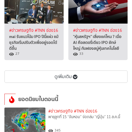
#ข่าวเศรษฐกิจ
#TNN ช่อง16
#ข่าวเศรษฐกิจ
#TNN ช่อง16
mai รับแนวโน้ม IPO ปีนี้แผ่ว แม้
"หุ้นสหรัฐฯ" เสี่ยงแค่ไหน ? เมื่อ
ธุรกิจเริ่มปรับตัวเพื่ออยู่รอดได้
AI คือสตอรี่เดียว IPO ยักษ์
ดีขึ้น
ใหญ่ กับฟองสบู่หุ้นเทคโนโลยี
27
33
ดูเพิ่มเติม
ยอดนิยมในตอนนี้
#ข่าวเศรษฐกิจ
#TNN ช่อง16
พายุลูกที่ 15 “จันหอม” จ่อถล่ม “ญี่ปุ่น” 11 ส.ค.นี้
345