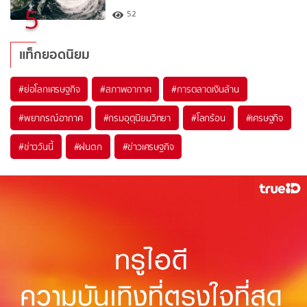
5
52
แท็กยอดนิยม
#
ย่อโลกเศรษฐกิจ
#
สภาพอากาศ
#
การตลาดเงินล้าน
#
พยากรณ์อากาศ
#
กรมอุตุนิยมวิทยา
#
โลกร้อน
#
เศรษฐกิจ
#
ข่าววันนี้
#
ฝนตก
#
ข่าวเศรษฐกิจ