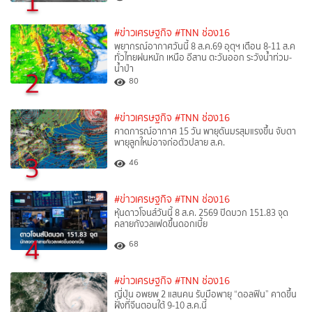
1
#ข่าวเศรษฐกิจ
#TNN ช่อง16
พยากรณ์อากาศวันนี้ 8 ส.ค.69 อุตุฯ เตือน 8-11 ส.ค
ทั่วไทยฝนหนัก เหนือ อีสาน ตะวันออก ระวังน้ำท่วม-
น้ำป่า
2
80
#ข่าวเศรษฐกิจ
#TNN ช่อง16
คาดการณ์อากาศ 15 วัน พายุดันมรสุมแรงขึ้น จับตา
พายุลูกใหม่อาจก่อตัวปลาย ส.ค.
3
46
#ข่าวเศรษฐกิจ
#TNN ช่อง16
หุ้นดาวโจนส์วันนี้ 8 ส.ค. 2569 ปิดบวก 151.83 จุด
คลายกังวลเฟดขึ้นดอกเบี้ย
4
68
#ข่าวเศรษฐกิจ
#TNN ช่อง16
ญี่ปุ่น อพยพ 2 แสนคน รับมือพายุ “ดอลฟิน” คาดขึ้น
ฝั่งที่จีนตอนใต้ 9-10 ส.ค.นี้