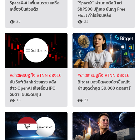
SpaceX-AI เพิ่มคนรวย แห่ซื้อ
"SpaceX" ผ่านทุกดัชนี แต่
เครื่องบินส่วนตัว
S&P500 ปฏิเสธ ยันกฎ Free
Float กำไรย้อนหลัง
23
23
#ข่าวเศรษฐกิจ
#TNN ช่อง16
#ข่าวเศรษฐกิจ
#TNN ช่อง16
หุ้น SoftBank ร่วงแรง หลัง
Bitget มองบิตคอยน์ขาขึ้นหลัง
ข่าว OpenAI เล็งเลื่อน IPO
ผ่านจุดต่ำสุด 59,000 ดอลลาร์
จับตาแผนระดมทุน
16
27