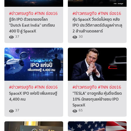
#ข่าวเศรษฐกิจ
#TNN ช่อง16
#ข่าวเศรษฐกิจ
#TNN ช่อง16
รู้จัก IPO ตัวแรกของโลก
หุ้น SpaceX วิ่งต่อไม่หยุด หลัง
"Dutch East India" บทเรียน
IPO ประวัติศาสตร์ดันมูลค่าทะลุ
400 ปี สู่ SpaceX
2 ล้านล้านดอลลาร์
37
30
#ข่าวเศรษฐกิจ
#TNN ช่อง16
#ข่าวเศรษฐกิจ
#TNN ช่อง16
SpaceX IPO แห่งปี เพิ่มเศรษฐี
"TESLA" อาจถูกลืม หุ้นดิ่งเฉียด
4,400 คน
10% นักลงทุนแห่ย้ายซบ IPO
SpaceX
37
65