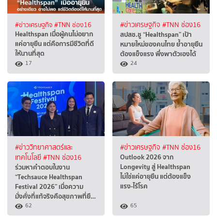
#ข่าวเศรษฐกิจ
#TNN ช่อง16
#ข่าวเศรษฐกิจ
#TNN ช่อง16
Healthspan เมื่อผู้คนไม่อยาก
สปสช.ชู “Healthspan” เป้า
แค่อายุยืน แต่คือการมีชีวิตที่ดี
หมายใหม่ของคนไทย ย้ำอายุยืน
ให้นานที่สุด
ต้องแข็งแรง พึ่งพาตัวเองได้
17
24
#ข่าววิทยาศาสตร์และ
#ข่าวเศรษฐกิจ
#TNN ช่อง16
Outlook 2026 จาก
เทคโนโลยี
#TNN ช่อง16
Longevity สู่ Healthspan
ร่วมหาคำตอบในงาน
ไม่ใช่แค่อายุยืน แต่ต้องแข็ง
“Techsauce Healthspan
แรง-ไร้โรค
Festival 2026” เมื่อความ
มั่งคั่งที่แท้จริงคือสุขภาพที่ยื…
62
65