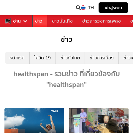
TH
เข้าสู่ระบบ
บคุณ
อ่าน
กีฬา
ข่าว
ข่าวบันเทิง
ข่าวสารวงการเพลง
อ
ข่าว
หน้าแรก
โควิด-19
ข่าวทั่วไทย
ข่าวการเมือง
ข่าว
healthspan - รวมข่าว ที่เกี่ยวข้องกับ
"healthspan"