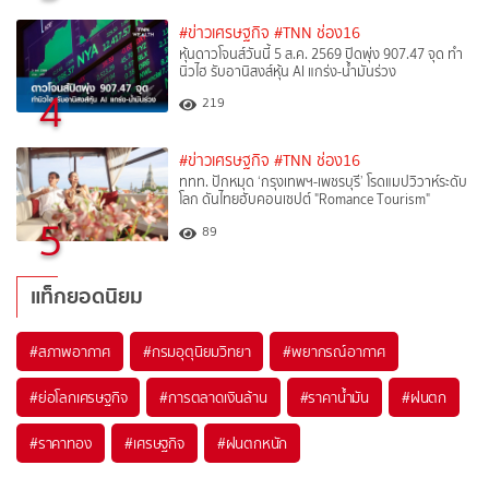
#ข่าวเศรษฐกิจ
#TNN ช่อง16
หุ้นดาวโจนส์วันนี้ 5 ส.ค. 2569 ปิดพุ่ง 907.47 จุด ทำ
นิวไฮ รับอานิสงส์หุ้น AI แกร่ง-น้ำมันร่วง
4
219
#ข่าวเศรษฐกิจ
#TNN ช่อง16
ททท. ปักหมุด ‘กรุงเทพฯ-เพชรบุรี’ โรดแมปวิวาห์ระดับ
โลก ดันไทยฮับคอนเซปต์ "Romance Tourism"
5
89
แท็กยอดนิยม
#
สภาพอากาศ
#
กรมอุตุนิยมวิทยา
#
พยากรณ์อากาศ
#
ย่อโลกเศรษฐกิจ
#
การตลาดเงินล้าน
#
ราคาน้ำมัน
#
ฝนตก
#
ราคาทอง
#
เศรษฐกิจ
#
ฝนตกหนัก