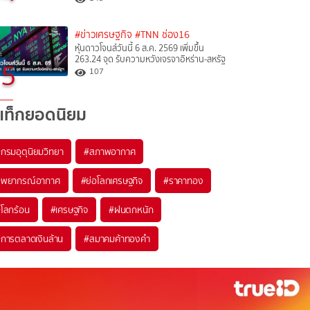
#ข่าวเศรษฐกิจ
#TNN ช่อง16
หุ้นดาวโจนส์วันนี้ 6 ส.ค. 2569 เพิ่มขึ้น
263.24 จุด รับความหวังเจรจาอิหร่าน-สหรัฐ
5
107
แท็กยอดนิยม
#
กรมอุตุนิยมวิทยา
#
สภาพอากาศ
#
พยากรณ์อากาศ
#
ย่อโลกเศรษฐกิจ
#
ราคาทอง
#
โลกร้อน
#
เศรษฐกิจ
#
ฝนตกหนัก
#
การตลาดเงินล้าน
#
สมาคมค้าทองคำ