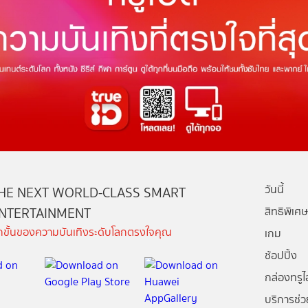
วันนี้
HE NEXT WORLD-CLASS SMART
NTERTAINMENT
สิทธิพิเศษ
ีกขั้นของความบันเทิงระดับโลกตรงใจคุณ
เกม
ช้อปปิ้ง
กล่องทรูไอ
บริการช่ว