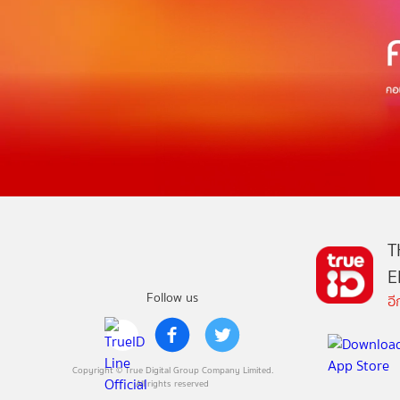
T
E
Follow us
อ
Copyright © True Digital Group Company Limited.
All rights reserved