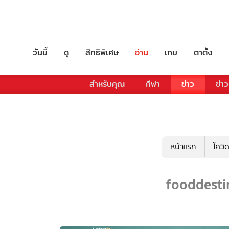
วันนี้
ดู
สิทธิพิเศษ
อ่าน
เกม
ตาตั้ง
สำหรับคุณ
กีฬา
ข่าว
ข่าว
หน้าแรก
โควิ
fooddestin