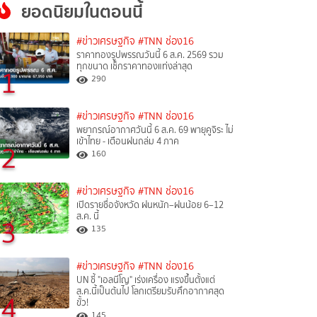
ยอดนิยมในตอนนี้
#ข่าวเศรษฐกิจ
#TNN ช่อง16
ราคาทองรูปพรรณวันนี้ 6 ส.ค. 2569 รวม
ทุกขนาด เช็กราคาทองแท่งล่าสุด
1
290
#ข่าวเศรษฐกิจ
#TNN ช่อง16
พยากรณ์อากาศวันนี้ 6 ส.ค. 69 พายุคูจิระ ไม่
เข้าไทย - เตือนฝนถล่ม 4 ภาค
2
160
#ข่าวเศรษฐกิจ
#TNN ช่อง16
เปิดรายชื่อจังหวัด ฝนหนัก–ฝนน้อย 6–12
ส.ค. นี้
3
135
#ข่าวเศรษฐกิจ
#TNN ช่อง16
UN ชี้ "เอลนีโญ" เร่งเครื่อง แรงขึ้นตั้งแต่
ส.ค.นี้เป็นต้นไป โลกเตรียมรับศึกอากาศสุด
4
ขั้ว!
145