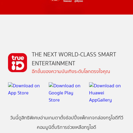
THE NEXT WORLD-CLASS SMART
ENTERTAINMENT
อีกขั้นของความบันเทิงระดับโลกตรงใจคุณ
วันนี้
ดู
สิทธิพิเศษ
อ่าน
เกม
ตาตั้ง
ช้อปปิ้ง
แพ็กเกจ
กล่องทรูไอดีทีวี
คอมมูนิตี้
บริการช่วยเหลือทรูไอดี