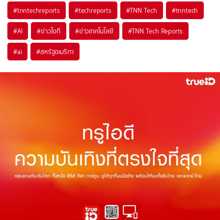
#
tnntechreports
#
techreports
#
TNN Tech
#
tnntech
#
AI
#
ข่าวไอที
#
ข่าวเทคโนโลยี
#
TNN Tech Reports
#
ai
#
สหรัฐอเมริกา