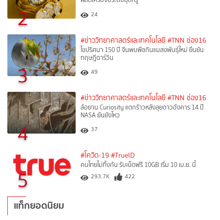
2
24
#ข่าววิทยาศาสตร์และเทคโนโลยี
#TNN ช่อง16
ไขปริศนา 150 ปี จีนพบพืชกินแมลงพันธุ์ใหม่ ยืนยัน
ทฤษฎีดาร์วิน
3
49
#ข่าววิทยาศาสตร์และเทคโนโลยี
#TNN ช่อง16
ล้อยาน Curiosity แตกร้าวหลังลุยดาวอังคาร 14 ปี
NASA ยันยังไหว
4
37
#โควิด-19
#TrueID
คนไทยไม่ทิ้งกัน รับเน็ตฟรี 10GB เริ่ม 10 เม.ย. นี้
5
293.7K
422
แท็กยอดนิยม