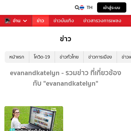
TH
เข้าสู่ระบบ
ับคุณ
อ่าน
กีฬา
ข่าว
ข่าวบันเทิง
ข่าวสารวงการเพลง
ข่าว
หน้าแรก
โควิด-19
ข่าวทั่วไทย
ข่าวการเมือง
ข่าว
evanandkatelyn - รวมข่าว ที่เกี่ยวข้อง
กับ "evanandkatelyn"