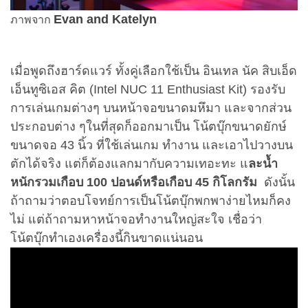
Evan and Katelyn
ภาพจาก
เมื่อพูดถึงฮาร์ดแวร์ ทั้งคู่เลือกใช้เป็น อินเทล นัค สิบเอ็ด
เอ็นทูซิเอส คิต
(Intel NUC 11 Enthusiast Kit) รองรับ
การเล่นเกมต่างๆ บนหน้าจอขนาดมหึมา และ
จากส่วน
ประกอบต่าง ๆในที่สุดก็ออกมาเป็น โน้ตบุ๊กขนาดยักษ์
ขนาดจอ 43 นิ้ว ที่ใช้เล่นเกม ทำงาน และเอาไปวางบน
ตักได้จริง แต่ก็ต้องแลกมากับความเทอะทะ แ
ละน้ำ
หนักรวมเกือบ 100 ปอนด์หรือเกือบ 45 กิโลกรัม
ดังนั้น
ถ้าถามว่าตอบโจทย์การเป็นโน้ตบุ๊กพกพาง่ายไหมก็คง
ไม่ แต่ถ้าถามหาหน้าจอทำงานใหญ่สะใจ เชื่อว่า
โน้ตบุ๊กทำเองเครื่องนี้กินขาดแน่นอน