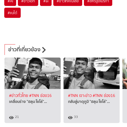
#
AI
#
ข่าวไอที
#
ai
#
ข่าวเทคโนโลยี
#
สหรัฐอเมริกา
#
แบไต๋
ข่าวที่เกี่ยวข้อง
#ข่าวทั่วไทย
#TNN ช่อง16
#TNN เจาะข่าว
#TNN ช่อง16
เคลื่อนร่าง "ฮลุน โซโล่"…
กลับสู่มาตุภูมิ "ฮลุน โซโล่"…
21
33