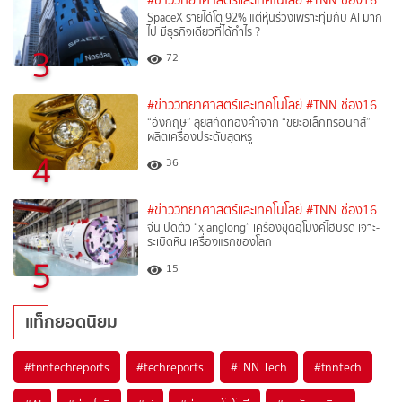
#ข่าววิทยาศาสตร์และเทคโนโลยี
#TNN ช่อง16
SpaceX รายได้โต 92% แต่หุ้นร่วงเพราะทุ่มกับ AI มาก
ไป มีธุรกิจเดียวที่ได้กำไร ?
3
72
#ข่าววิทยาศาสตร์และเทคโนโลยี
#TNN ช่อง16
“อังกฤษ” ลุยสกัดทองคำจาก “ขยะอิเล็กทรอนิกส์”
ผลิตเครื่องประดับสุดหรู
4
36
#ข่าววิทยาศาสตร์และเทคโนโลยี
#TNN ช่อง16
จีนเปิดตัว “xianglong” เครื่องขุดอุโมงค์ไฮบริด เจาะ-
ระเบิดหิน เครื่องแรกของโลก
5
15
แท็กยอดนิยม
#
tnntechreports
#
techreports
#
TNN Tech
#
tnntech