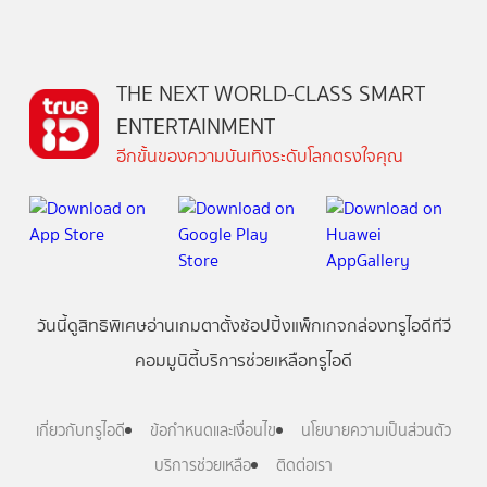
THE NEXT WORLD-CLASS SMART
ENTERTAINMENT
อีกขั้นของความบันเทิงระดับโลกตรงใจคุณ
วันนี้
ดู
สิทธิพิเศษ
อ่าน
เกม
ตาตั้ง
ช้อปปิ้ง
แพ็กเกจ
กล่องทรูไอดีทีวี
คอมมูนิตี้
บริการช่วยเหลือทรูไอดี
เกี่ยวกับทรูไอดี
ข้อกำหนดและเงื่อนไข
นโยบายความเป็นส่วนตัว
บริการช่วยเหลือ
ติดต่อเรา