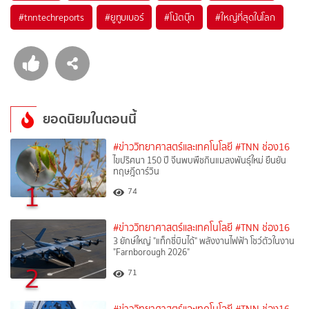
#
tnntechreports
#
ยูทูบเบอร์
#
โน้ตบุ๊ก
#
ใหญ่ที่สุดในโลก
ยอดนิยมในตอนนี้
#ข่าววิทยาศาสตร์และเทคโนโลยี
#TNN ช่อง16
ไขปริศนา 150 ปี จีนพบพืชกินแมลงพันธุ์ใหม่ ยืนยัน
ทฤษฎีดาร์วิน
1
74
#ข่าววิทยาศาสตร์และเทคโนโลยี
#TNN ช่อง16
3 ยักษ์ใหญ่ "แท็กซี่บินได้" พลังงานไฟฟ้า โชว์ตัวในงาน
"Farnborough 2026"
2
71