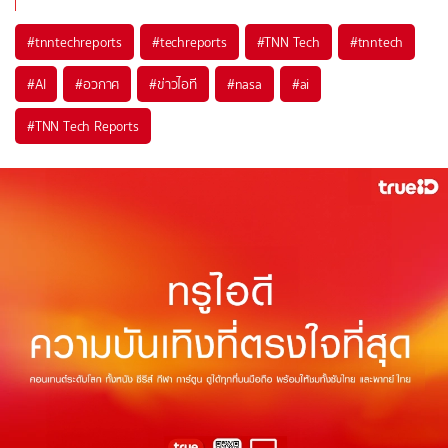
#
tnntechreports
#
techreports
#
TNN Tech
#
tnntech
#
AI
#
อวกาศ
#
ข่าวไอที
#
nasa
#
ai
#
TNN Tech Reports