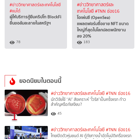
#ข่าววิทยาศาสตร์และเทคโนโลยี
#ข่าววิทยาศาสตร์และ
#แบไต๋
เทคโนโลยี
#TNN ช่อง16
ผู้ให้บริการกู้ยืมคริปโท BlockFi
โอเพ่นซี (OpenSea)
ยื่นขอล้มละลายในสหรัฐฯ
แพลตฟอร์มซื้อขาย NFT ขนาด
ใหญ่ที่สุดในโลกปลดพนักงาน
ลง 20%
78
183
ยอดนิยมในตอนนี้
#ข่าววิทยาศาสตร์และเทคโนโลยี
#TNN ช่อง16
นักวิจัยใช้ “AI” สังเคราะห์ “ไวรัส”เป็นครั้งแรก ก้าว
สำคัญหรือภัยเงียบ?
1
45
#ข่าววิทยาศาสตร์และเทคโนโลยี
#TNN ช่อง16
ไทยเปิดตัวหุ่นยนต์ AI กู้ภัยทางน้ำอัตโนมัติเครื่องแรก