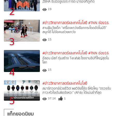
ZBHA จับมือซูเปอร์ การ์ด นำร่องที่ภูเก็ต
2
19
#ข่าววิทยาศาสตร์และเทคโนโลยี
#TNN ช่อง16
สานฝันวัยเด็ก “เครื่องแกว่งเชือกกระโดดอัตโนมัติ”
สนุกได้ ไม่ง้อคนช่วยแกว่ง
3
15
#ข่าววิทยาศาสตร์และเทคโนโลยี
#TNN ช่อง16
อีลอน มัสก์ ทุ่มสร้าง Terafab โรงงานชิปที่ใหญ่สุดใน
โลก
4
15
#ข่าววิทยาศาสตร์และเทคโนโลยี
สมาร์ทวอทช์ช่วยชีวิต! ผลวิจัยชี้ชัด ยี่ห้อไหน "ตรวจจับ
ภาวะหัวใจเต้นผิดจังหวะ" (AFib) ได้แม่นยำที่สุด
5
37.1K
1
แท็กยอดนิยม