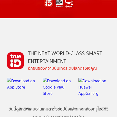
THE NEXT WORLD-CLASS SMART
ENTERTAINMENT
อีกขั้นของความบันเทิงระดับโลกตรงใจคุณ
วันนี้
ดู
สิทธิพิเศษ
อ่าน
เกม
ตาตั้ง
ช้อปปิ้ง
แพ็กเกจ
กล่องทรูไอดีทีวี