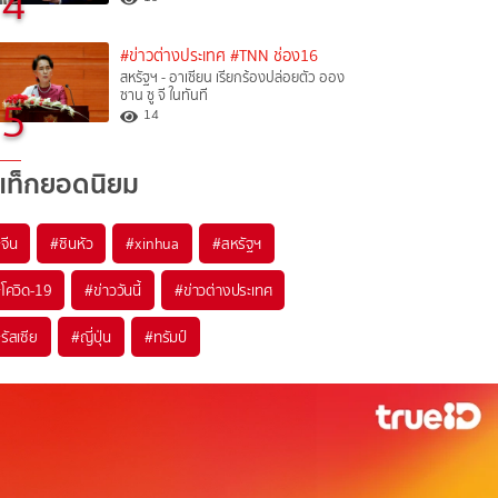
4
#ข่าวต่างประเทศ
#TNN ช่อง16
สหรัฐฯ - อาเซียน เรียกร้องปล่อยตัว ออง
ซาน ซู จี ในทันที
5
14
แท็กยอดนิยม
#
จีน
#
ซินหัว
#
xinhua
#
สหรัฐฯ
#
โควิด-19
#
ข่าววันนี้
#
ข่าวต่างประเทศ
#
รัสเซีย
#
ญี่ปุ่น
#
ทรัมป์