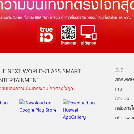
วันนี้
HE NEXT WORLD-CLASS SMART
NTERTAINMENT
สิทธิพิเศษ
ีกขั้นของความบันเทิงระดับโลกตรงใจคุณ
เกม
ช้อปปิ้ง
กล่องทรูไอ
บริการช่ว