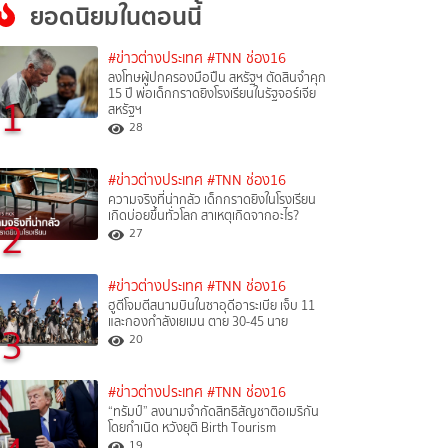
ยอดนิยมในตอนนี้
#ข่าวต่างประเทศ
#TNN ช่อง16
ลงโทษผู้ปกครองมือปืน สหรัฐฯ ตัดสินจำคุก
15 ปี พ่อเด็กกราดยิงโรงเรียนในรัฐจอร์เจีย
1
สหรัฐฯ
28
#ข่าวต่างประเทศ
#TNN ช่อง16
ความจริงที่น่ากลัว เด็กกราดยิงในโรงเรียน
เกิดบ่อยขึ้นทั่วโลก สาเหตุเกิดจากอะไร?
2
27
#ข่าวต่างประเทศ
#TNN ช่อง16
ฮูตีโจมตีสนามบินในซาอุดีอาระเบีย เจ็บ 11
และกองกำลังเยเมน ตาย 30-45 นาย
3
20
#ข่าวต่างประเทศ
#TNN ช่อง16
“ทรัมป์” ลงนามจำกัดสิทธิสัญชาติอเมริกัน
โดยกำเนิด หวังยุติ Birth Tourism
19