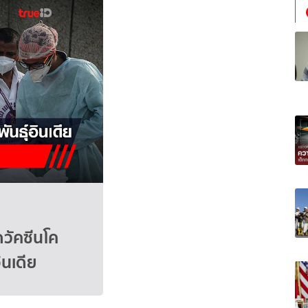
วัคซีนโค
ินเดีย