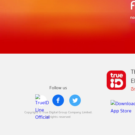
T
E
Follow us
อ
Copyright © True Digital Group Company Limited.
All rights reserved