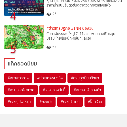
หุ้นดาวโจนส์วันนี้ 7 ส.ค. 2569 ปิดร่วงแรง 464.02 จุด
ราคาน้ำมันปรับตัวขึ้นตลาดวิตกกังวลเงินเฟ้อ
4
87
#ข่าวเศรษฐกิจ
#TNN ช่อง16
จับตาฝนระลอกใหญ่ 7–11 ส.ค. พายุดอลฟินหนุน
มรสุม ไทยฝนหนัก-คลื่นทะเลแรง
5
67
แท็กยอดนิยม
#
สภาพอากาศ
#
ย่อโลกเศรษฐกิจ
#
กรมอุตุนิยมวิทยา
#
พยากรณ์อากาศ
#
ราคาทองวันนี้
#
สมาคมค้าทองคำ
#
ทองรูปพรรณ
#
ทองคำ
#
ทองคำแท่ง
#
โลกร้อน