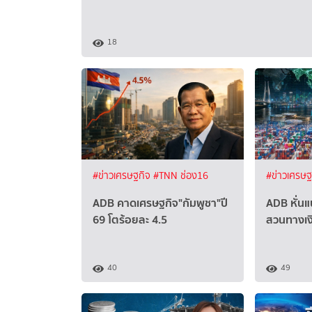
18
#ข่าวเศรษฐกิจ
#TNN ช่อง16
#ข่าวเศรษ
ADB คาดเศรษฐกิจ"กัมพูชา"ปี
ADB หั่นแ
69 โตร้อยละ 4.5
สวนทางเงิ
40
49