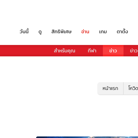
วันนี้
ดู
สิทธิพิเศษ
อ่าน
เกม
ตาตั้ง
สำหรับคุณ
กีฬา
ข่าว
ข่าว
หน้าแรก
โควิ