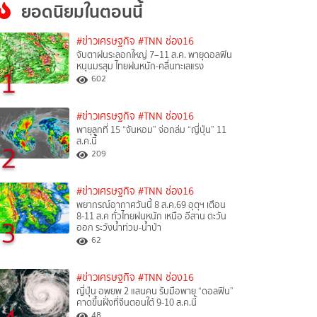
ยอดนิยมในตอนนี้
#ข่าวเศรษฐกิจ
#TNN ช่อง16
จับตาฝนระลอกใหญ่ 7–11 ส.ค. พายุดอลฟิน
หนุนมรสุม ไทยฝนหนัก-คลื่นทะเลแรง
1
602
#ข่าวเศรษฐกิจ
#TNN ช่อง16
พายุลูกที่ 15 “จันหอม” จ่อถล่ม “ญี่ปุ่น” 11
ส.ค.นี้
2
209
#ข่าวเศรษฐกิจ
#TNN ช่อง16
พยากรณ์อากาศวันนี้ 8 ส.ค.69 อุตุฯ เตือน
8-11 ส.ค ทั่วไทยฝนหนัก เหนือ อีสาน ตะวัน
3
ออก ระวังน้ำท่วม-น้ำป่า
62
#ข่าวเศรษฐกิจ
#TNN ช่อง16
ญี่ปุ่น อพยพ 2 แสนคน รับมือพายุ “ดอลฟิน”
คาดขึ้นฝั่งที่จีนตอนใต้ 9-10 ส.ค.นี้
48