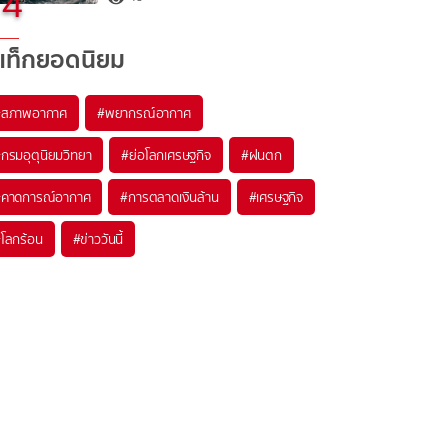
4
แท็กยอดนิยม
#
สภาพอากาศ
#
พยากรณ์อากาศ
#
กรมอุตุนิยมวิทยา
#
ย่อโลกเศรษฐกิจ
#
ฝนตก
#
คาดการณ์อากาศ
#
การตลาดเงินล้าน
#
เศรษฐกิจ
#
โลกร้อน
#
ข่าววันนี้