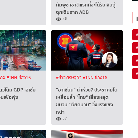
กัมพูชาชาติแรกที่จะได้รับเงินกู้
ฉุกเฉินจาก ADB
48
ฐกิจ
#TNN ช่อง16
#ข่าวเศรษฐกิจ
#TNN ช่อง16
นวโน้ม GDP เอเชีย
"อาเซียน" น่าห่วง? ประชาคมโต
นเฟ้อพุ่ง
เหลื่อมล้ำ "ไทย" เสี่ยงหลุด
ขบวน "เวียดนาม" วิ่งแรงแซง
หน้า
57