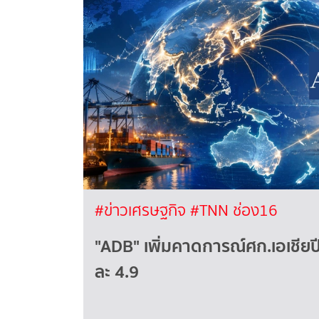
#ข่าวเศรษฐกิจ
#TNN ช่อง16
"ADB" เพิ่มคาดการณ์ศก.เอเชียปี
ละ 4.9