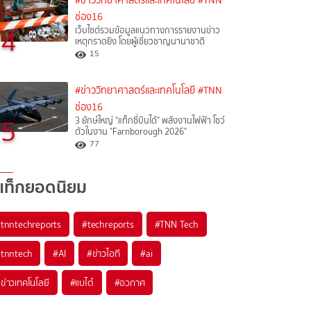
#ข่าววิทยาศาสตร์และเทคโนโลยี
#TNN
ช่อง16
4
เว็บไซต์รวมข้อมูลแนวทางการรายงานข่าว
เหตุกราดยิง โดยผู้เชี่ยวชาญนานาชาติ
15
#ข่าววิทยาศาสตร์และเทคโนโลยี
#TNN
ช่อง16
5
3 ยักษ์ใหญ่ "แท็กซี่บินได้" พลังงานไฟฟ้า โชว์
ตัวในงาน "Farnborough 2026"
77
แท็กยอดนิยม
#
tnntechreports
#
techreports
#
TNN Tech
#
tnntech
#
AI
#
ข่าวไอที
#
ai
#
ข่าวเทคโนโลยี
#
แบไต๋
#
อวกาศ