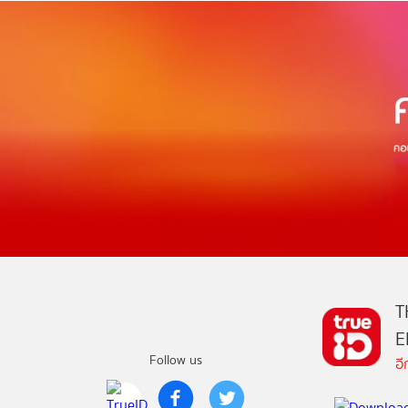
T
E
Follow us
อ