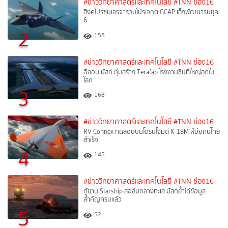
#ข่าววิทยาศาสตร์และเทคโนโลยี
#TNN ช่อง16
สิงคโปร์ซุ่มเจรจาร่วมโปรเจกต์ GCAP เล็งพัฒนารบยุค
6
2
158
#ข่าววิทยาศาสตร์และเทคโนโลยี
#TNN ช่อง16
อีลอน มัสก์ ทุ่มสร้าง Terafab โรงงานชิปที่ใหญ่สุดใน
โลก
3
168
#ข่าววิทยาศาสตร์และเทคโนโลยี
#TNN ช่อง16
RV Connex ทดสอบบินโดรนโจมตี K-18M ฝีมือคนไทย
สำเร็จ
4
145
#ข่าววิทยาศาสตร์และเทคโนโลยี
#TNN ช่อง16
กู้ยาน Starship ส่อล่มกลางทะเล มัสก์ย้ำได้ข้อมูล
สำคัญครบแล้ว
5
52