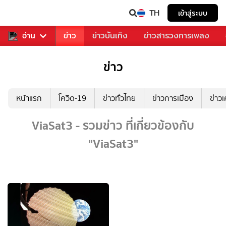
TH
เข้าสู่ระบบ
ับคุณ
อ่าน
กีฬา
ข่าว
ข่าวบันเทิง
ข่าวสารวงการเพลง
ข่าว
หน้าแรก
โควิด-19
ข่าวทั่วไทย
ข่าวการเมือง
ข่าว
ViaSat3 - รวมข่าว ที่เกี่ยวข้องกับ
"ViaSat3"