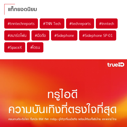
แท็กยอดนิยม
#
tnntechreports
#
TNN Tech
#
techreports
#
tnntech
#
สมาร์ตโฟน
#
มือถือ
#
Sidephone
#
Sidephone SP-01
#
SpaceX
#
โดรน