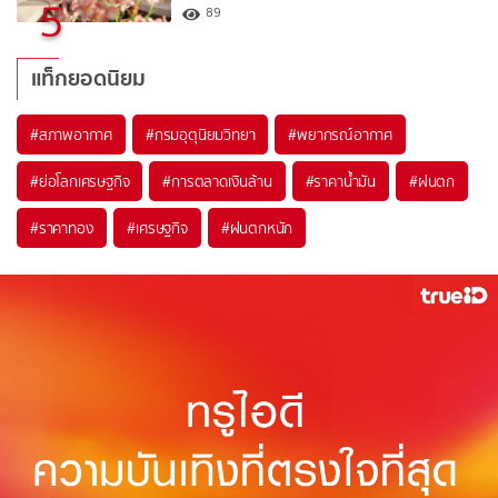
5
89
แท็กยอดนิยม
#
สภาพอากาศ
#
กรมอุตุนิยมวิทยา
#
พยากรณ์อากาศ
#
ย่อโลกเศรษฐกิจ
#
การตลาดเงินล้าน
#
ราคาน้ำมัน
#
ฝนตก
#
ราคาทอง
#
เศรษฐกิจ
#
ฝนตกหนัก