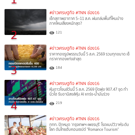
#ข่าวเศรษฐกิจ
#TNN ช่อง16
เช็กสภาพอากาศ 5–11 ส.ค. ฝนถล่มพื้นที่ไหนบ้าง
ภาคไหนเสี่ยงหนักสุด?
2
121
#ข่าวเศรษฐกิจ
#TNN ช่อง16
ราคาทองรูปพรรณวันนี้ 5 ส.ค. 2569 รวมทุกขนาด เช็
กราคาทองแท่งล่าสุด
3
184
#ข่าวเศรษฐกิจ
#TNN ช่อง16
หุ้นดาวโจนส์วันนี้ 5 ส.ค. 2569 ปิดพุ่ง 907.47 จุด ทำ
นิวไฮ รับอานิสงส์หุ้น AI แกร่ง-น้ำมันร่วง
4
219
#ข่าวเศรษฐกิจ
#TNN ช่อง16
ททท. ปักหมุด ‘กรุงเทพฯ-เพชรบุรี’ โรดแมปวิวาห์ระดับ
โลก ดันไทยฮับคอนเซปต์ "Romance Tourism"