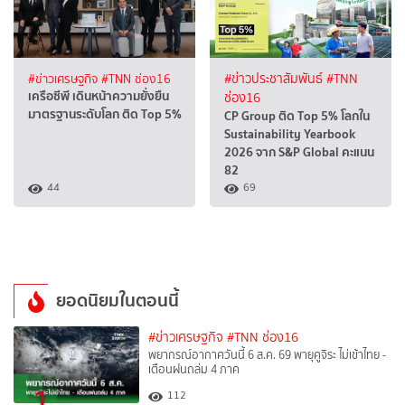
#ข่าวเศรษฐกิจ
#TNN ช่อง16
#ข่าวประชาสัมพันธ์
#TNN
เครือซีพี เดินหน้าความยั่งยืน
ช่อง16
มาตรฐานระดับโลก ติด Top 5%
CP Group ติด Top 5% โลกใน
Sustainability Yearbook
2026 จาก S&P Global คะแนน
82
44
69
ยอดนิยมในตอนนี้
#ข่าวเศรษฐกิจ
#TNN ช่อง16
พยากรณ์อากาศวันนี้ 6 ส.ค. 69 พายุคูจิระ ไม่เข้าไทย -
เตือนฝนถล่ม 4 ภาค
1
112