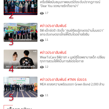
เครือซีพีสนับสนุนภาพยนตร์ดังระดับปรากฏการณ์
"Dear You จดหมายรักถึงอาม่า"
2
17
#ข่าวประชาสัมพันธ์
ซีพี แอ็กซ์ตร้า จัดตั้ง “ศูนย์เรียนรู้เกษตรบ้านโนนเขวา”
ยกระดับเกษตรกรไทยให้เติบโตอย่างยั่งยืน
3
11
#ข่าวประชาสัมพันธ์
WearToCare ซีพีอาสา x มูลนิธิโรงพยาบาลเด็ก เปลี่ยน
ทุกการสวมใส่ให้เป็นการส่งต่อโอกาส
4
12
#ข่าวประชาสัมพันธ์
#TNN ช่อง16
MEA แถลงความพร้อมออก Green Bond 2,000 ล้าน
5
11