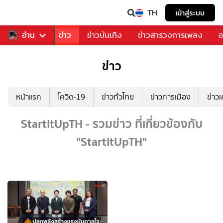
TH
เข้าสู่ระบบ
บคุณ
อ่าน
กีฬา
ข่าว
ข่าวบันเทิง
ข่าวสารวงการเพลง
อ
ข่าว
หน้าแรก
โควิด-19
ข่าวทั่วไทย
ข่าวการเมือง
ข่าว
StartItUpTH - รวมข่าว ที่เกี่ยวข้องกับ
"StartItUpTH"