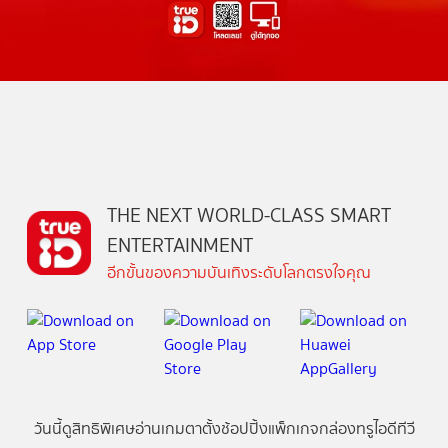
THE NEXT WORLD-CLASS SMART
ENTERTAINMENT
อีกขั้นของความบันเทิงระดับโลกตรงใจคุณ
วันนี้
ดู
สิทธิพิเศษ
อ่าน
เกม
ตาตั้ง
ช้อปปิ้ง
แพ็กเกจ
กล่องทรูไอดีทีวี