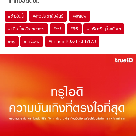
แท็กยอดนิยม
#
ข่าววันนี้
#
ข่าวประชาสัมพันธ์
#
ซีพีเอฟ
#
เจริญโภคภัณฑ์อาหาร
#
cpf
#
ซีพี
#
เครือเจริญโภคภัณฑ์
#
ทรู
#
เครือซีพี
#
Giorno+ BUZZ LIGHTYEAR