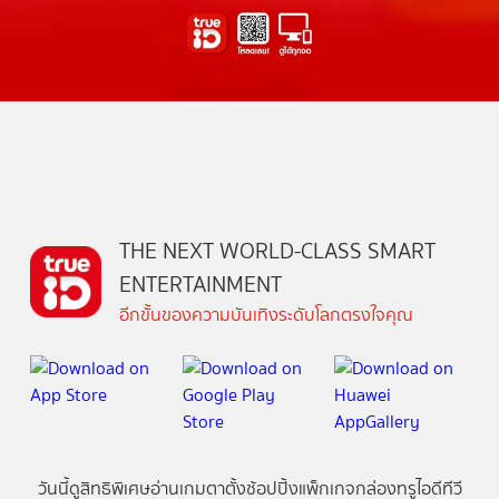
THE NEXT WORLD-CLASS SMART
ENTERTAINMENT
อีกขั้นของความบันเทิงระดับโลกตรงใจคุณ
วันนี้
ดู
สิทธิพิเศษ
อ่าน
เกม
ตาตั้ง
ช้อปปิ้ง
แพ็กเกจ
กล่องทรูไอดีทีวี