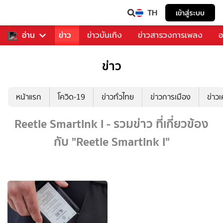
TH
เข้าสู่ระบบ
บคุณ
อ่าน
กีฬา
ข่าว
ข่าวบันเทิง
ข่าวสารวงการเพลง
อ
ข่าว
หน้าแรก
โควิด-19
ข่าวทั่วไทย
ข่าวการเมือง
ข่าว
Reetle SmartInk I - รวมข่าว ที่เกี่ยวข้อง
กับ "Reetle SmartInk I"