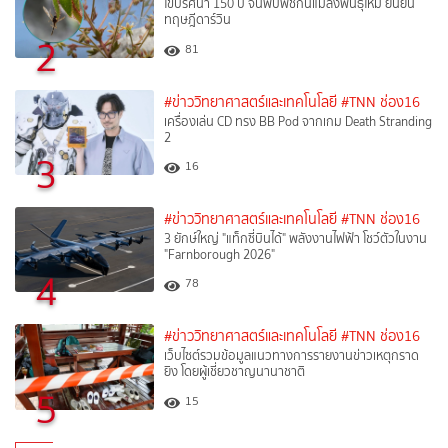
ไขปริศนา 150 ปี จีนพบพืชกินแมลงพันธุ์ใหม่ ยืนยัน
ทฤษฎีดาร์วิน
2
81
#ข่าววิทยาศาสตร์และเทคโนโลยี
#TNN ช่อง16
เครื่องเล่น CD ทรง BB Pod จากเกม Death Stranding
2
3
16
#ข่าววิทยาศาสตร์และเทคโนโลยี
#TNN ช่อง16
3 ยักษ์ใหญ่ "แท็กซี่บินได้" พลังงานไฟฟ้า โชว์ตัวในงาน
"Farnborough 2026"
4
78
#ข่าววิทยาศาสตร์และเทคโนโลยี
#TNN ช่อง16
เว็บไซต์รวมข้อมูลแนวทางการรายงานข่าวเหตุกราด
ยิง โดยผู้เชี่ยวชาญนานาชาติ
5
15