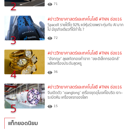
2
71
#ข่าววิทยาศาสตร์และเทคโนโลยี
#TNN ช่อง16
SpaceX รายได้โต 92% แต่หุ้นร่วงเพราะทุ่มกับ AI มาก
ไป มีธุรกิจเดียวที่ได้กำไร ?
3
72
#ข่าววิทยาศาสตร์และเทคโนโลยี
#TNN ช่อง16
“อังกฤษ” ลุยสกัดทองคำจาก “ขยะอิเล็กทรอนิกส์”
ผลิตเครื่องประดับสุดหรู
4
36
#ข่าววิทยาศาสตร์และเทคโนโลยี
#TNN ช่อง16
จีนเปิดตัว “xianglong” เครื่องขุดอุโมงค์ไฮบริด เจาะ-
ระเบิดหิน เครื่องแรกของโลก
5
15
แท็กยอดนิยม