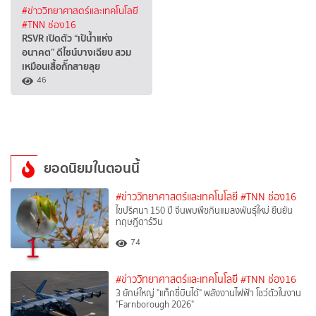
#ข่าววิทยาศาสตร์และเทคโนโลยี
#TNN ช่อง16
RSVR เปิดตัว “เป้น้ำแห่ง
อนาคต” ดีไซน์บางเฉียบ สวม
เหมือนเสื้อกั๊กสายลุย
46
ยอดนิยมในตอนนี้
#ข่าววิทยาศาสตร์และเทคโนโลยี
#TNN ช่อง16
ไขปริศนา 150 ปี จีนพบพืชกินแมลงพันธุ์ใหม่ ยืนยัน
ทฤษฎีดาร์วิน
1
74
#ข่าววิทยาศาสตร์และเทคโนโลยี
#TNN ช่อง16
3 ยักษ์ใหญ่ "แท็กซี่บินได้" พลังงานไฟฟ้า โชว์ตัวในงาน
"Farnborough 2026"