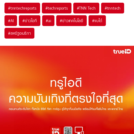
#
tnntechreports
#
techreports
#
TNN Tech
#
tnntech
#
AI
#
ข่าวไอที
#
ai
#
ข่าวเทคโนโลยี
#
แบไต๋
#
สหรัฐอเมริกา