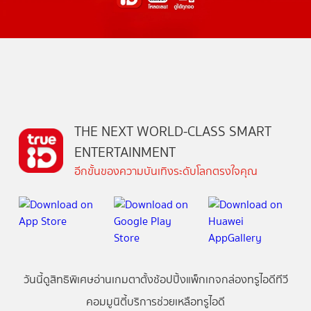
THE NEXT WORLD-CLASS SMART
ENTERTAINMENT
อีกขั้นของความบันเทิงระดับโลกตรงใจคุณ
วันนี้
ดู
สิทธิพิเศษ
อ่าน
เกม
ตาตั้ง
ช้อปปิ้ง
แพ็กเกจ
กล่องทรูไอดีทีวี
คอมมูนิตี้
บริการช่วยเหลือทรูไอดี