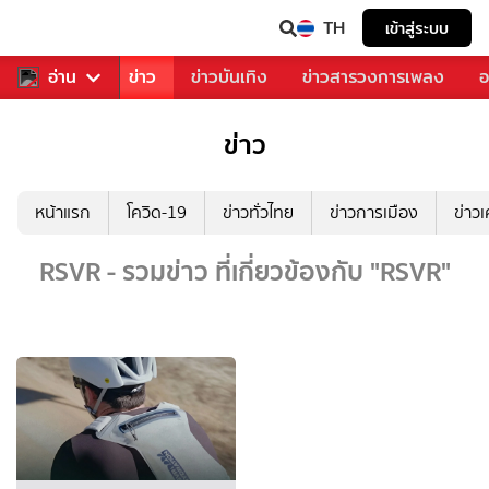
TH
เข้าสู่ระบบ
บคุณ
อ่าน
กีฬา
ข่าว
ข่าวบันเทิง
ข่าวสารวงการเพลง
อ
ข่าว
หน้าแรก
โควิด-19
ข่าวทั่วไทย
ข่าวการเมือง
ข่าว
RSVR - รวมข่าว ที่เกี่ยวข้องกับ "RSVR"