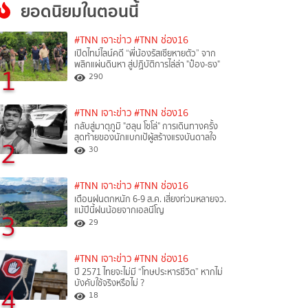
ยอดนิยมในตอนนี้
#TNN เจาะข่าว
#TNN ช่อง16
เปิดไทม์ไลน์คดี “พี่น้องรัสเซียหายตัว” จาก
พลิกแผ่นดินหา สู่ปฏิบัติการไล่ล่า "ป๋อง-ธง"
1
290
#TNN เจาะข่าว
#TNN ช่อง16
กลับสู่มาตุภูมิ "ฮลุน โซโล่" การเดินทางครั้ง
สุดท้ายของนักแบกเป้ผู้สร้างแรงบันดาลใจ
2
30
#TNN เจาะข่าว
#TNN ช่อง16
เตือนฝนตกหนัก 6-9 ส.ค. เสี่ยงท่วมหลายจว.
แม้ปีนี้ฝนน้อยจากเอลนีโญ
3
29
#TNN เจาะข่าว
#TNN ช่อง16
ปี 2571 ไทยจะไม่มี “โทษประหารชีวิต” หากไม่
บังคับใช้จริงหรือไม่ ?​
4
18