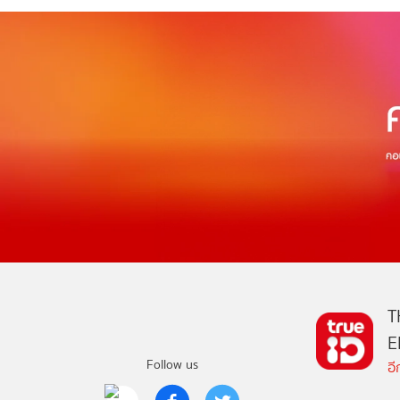
T
E
Follow us
อ