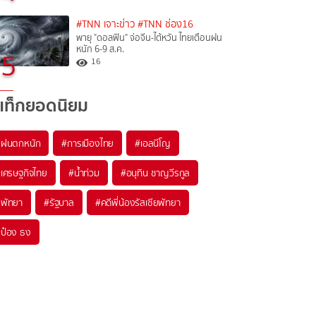
#TNN เจาะข่าว
#TNN ช่อง16
พายุ "ดอลฟิน" จ่อจีน-ไต้หวัน ไทยเตือนฝน
หนัก 6-9 ส.ค.
5
16
แท็กยอดนิยม
#
ฝนตกหนัก
#
การเมืองไทย
#
เอลนีโญ
#
เศรษฐกิจไทย
#
น้ำท่วม
#
อนุทิน ชาญวีรกูล
#
พัทยา
#
รัฐบาล
#
คดีพี่น้องรัสเซียพัทยา
#
ป๋อง ธง