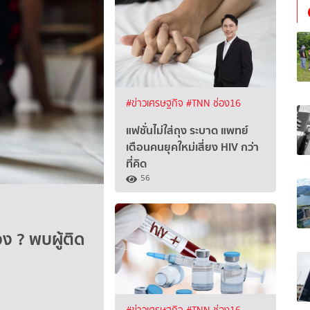
#ข่าวเศรษฐกิจ
#TNN ช่อง16
แฟชั่นไม่ใส่ถุง ระบาด แพทย์
เตือนคนยุคใหม่เสี่ยง HIV กว่า
ที่คิด
56
ง ?​ พบผู้ติด