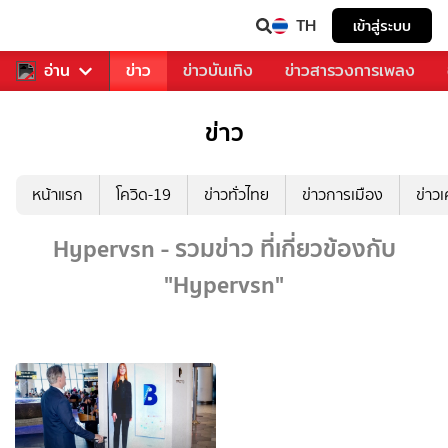
TH
เข้าสู่ระบบ
ับคุณ
อ่าน
กีฬา
ข่าว
ข่าวบันเทิง
ข่าวสารวงการเพลง
ข่าว
หน้าแรก
โควิด-19
ข่าวทั่วไทย
ข่าวการเมือง
ข่าว
Hypervsn - รวมข่าว ที่เกี่ยวข้องกับ
"Hypervsn"