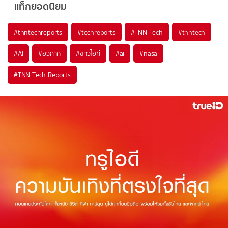
แท็กยอดนิยม
#
tnntechreports
#
techreports
#
TNN Tech
#
tnntech
#
AI
#
อวกาศ
#
ข่าวไอที
#
ai
#
nasa
#
TNN Tech Reports