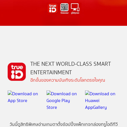
THE NEXT WORLD-CLASS SMART
ENTERTAINMENT
อีกขั้นของความบันเทิงระดับโลกตรงใจคุณ
วันนี้
ดู
สิทธิพิเศษ
อ่าน
เกม
ตาตั้ง
ช้อปปิ้ง
แพ็กเกจ
กล่องทรูไอดีทีวี