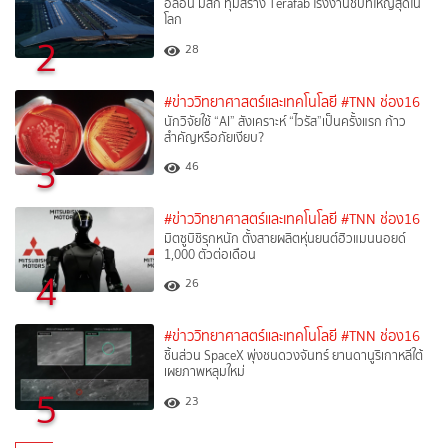
อีลอน มัสก์ ทุ่มสร้าง Terafab โรงงานชิปที่ใหญ่สุดใน
โลก
2
28
#ข่าววิทยาศาสตร์และเทคโนโลยี
#TNN ช่อง16
นักวิจัยใช้ “AI” สังเคราะห์ “ไวรัส”เป็นครั้งแรก ก้าว
สำคัญหรือภัยเงียบ?
3
46
#ข่าววิทยาศาสตร์และเทคโนโลยี
#TNN ช่อง16
มิตซูบิชิรุกหนัก ตั้งสายผลิตหุ่นยนต์ฮิวแมนนอยด์
1,000 ตัวต่อเดือน
4
26
#ข่าววิทยาศาสตร์และเทคโนโลยี
#TNN ช่อง16
ชิ้นส่วน SpaceX พุ่งชนดวงจันทร์ ยานดานูริเกาหลีใต้
เผยภาพหลุมใหม่
5
23