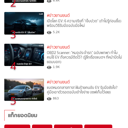
2
6.4K
#ข่าวยานยนต์
เปิดโลก EV: 6 ความจริงที่ "เจ็บปวด" (ถ้าไม่รู้ก่อนซื้อ)
พร้อมวิธีรับมือฉบับมือใหม่
3
5.2K
#ข่าวยานยนต์
OBD2 Scanner: "หมอประจำรถ" ฉบับพกพา ทำไม
คนใช้ EV ถึงควรมีติดไว้? (รู้ลึกเรื่องแบตฯ ที่หน้าปัดไม่
4
ยอมบอก)
1.9K
#ข่าวยานยนต์
แบตหมดกลางทาง! ฝันร้ายคนขับ EV รับมือยังไง?
คู่มือเอาตัวรอดฉบับเข้าใจง่าย (เซฟเก็บไว้เลย)
5
863
แท็กยอดนิยม