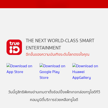
THE NEXT WORLD-CLASS SMART
ENTERTAINMENT
อีกขั้นของความบันเทิงระดับโลกตรงใจคุณ
วันนี้
ดู
สิทธิพิเศษ
อ่าน
เกม
ตาตั้ง
ช้อปปิ้ง
แพ็กเกจ
กล่องทรูไอดีทีวี
คอมมูนิตี้
บริการช่วยเหลือทรูไอดี