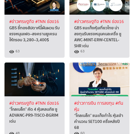
#ข่าวเศรษฐกิจ
#TNN ช่อง16
#ข่าวเศรษฐกิจ
#TNN ช่อง16
GBS ชี้ทองสัปดาห์นี้ผันผวน รับ
GBS แนะเก็งหุ้นเที่ยวไทย น่า
แรงหนุนเฟด–สงครามยูเครน
ลงทุนรับแรงหนุนคนละครึ่ง ชู
ให้กรอบ 3,280–3,400$
AWC-MINT-ERW-CENTEL-
SHR เด่น
63
63
#ข่าวเศรษฐกิจ
#TNN ช่อง16
#ข่าวการเงิน การลงทุน
#ทัน
“โกลเบล็ก” คัด 4 หุ้นหลบภัย ชู
หุ้น
ADVANC-PR9-TISCO-BGRIM
“โกลเบล็ก” แนะเก็งกำไร หุ้นเข้า
เด่น
คำนวณ SET100 ครึ่งหลังปี
68
48
60