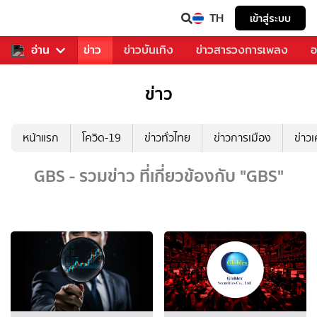
TH
เข้าสู่ระบบ
บคุณ
อ่าน
กีฬา
ข่าว
ข่าวบันเทิง
ข่าวสารวงการเพลง
อ
ข่าว
หน้าแรก
โควิด-19
ข่าวทั่วไทย
ข่าวการเมือง
ข่าว
GBS - รวมข่าว ที่เกี่ยวข้องกับ "GBS"