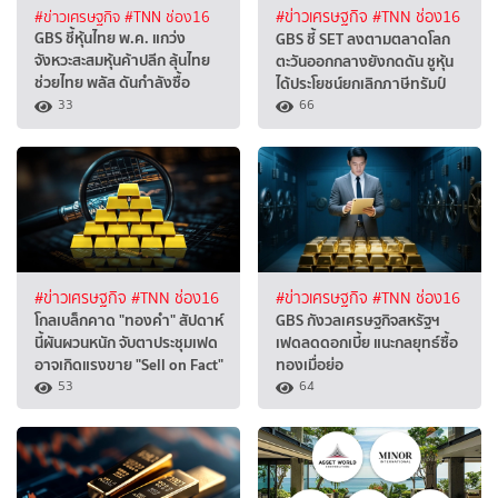
#ข่าวเศรษฐกิจ
#TNN ช่อง16
#ข่าวเศรษฐกิจ
#TNN ช่อง16
GBS ชี้หุ้นไทย พ.ค. แกว่ง
GBS ชี้ SET ลงตามตลาดโลก
จังหวะสะสมหุ้นค้าปลีก ลุ้นไทย
ตะวันออกกลางยังกดดัน ชูหุ้น
ช่วยไทย พลัส ดันกำลังซื้อ
ได้ประโยชน์ยกเลิกภาษีทรัมป์
33
66
#ข่าวเศรษฐกิจ
#TNN ช่อง16
#ข่าวเศรษฐกิจ
#TNN ช่อง16
โกลเบล็กคาด "ทองคำ" สัปดาห์
GBS กังวลเศรษฐกิจสหรัฐฯ
นี้ผันผวนหนัก จับตาประชุมเฟด
เฟดลดดอกเบี้ย แนะกลยุทธ์ซื้อ
อาจเกิดแรงขาย "Sell on Fact"
ทองเมื่อย่อ
53
64