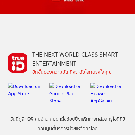
THE NEXT WORLD-CLASS SMART
ENTERTAINMENT
อีกขั้นของความบันเทิงระดับโลกตรงใจคุณ
วันนี้
ดู
สิทธิพิเศษ
อ่าน
เกม
ตาตั้ง
ช้อปปิ้ง
แพ็กเกจ
กล่องทรูไอดีทีวี
คอมมูนิตี้
บริการช่วยเหลือทรูไอดี