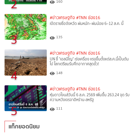
2
160
#ข่าวเศรษฐกิจ
#TNN ช่อง16
เปิดรายชื่อจังหวัด ฝนหนัก–ฝนน้อย 6–12 ส.ค. นี้
3
135
#ข่าวเศรษฐกิจ
#TNN ช่อง16
UN ชี้ "เอลนีโญ" เร่งเครื่อง แรงขึ้นตั้งแต่ส.ค.นี้เป็นต้น
ไป โลกเตรียมรับศึกอากาศสุดขั้ว!
4
148
#ข่าวเศรษฐกิจ
#TNN ช่อง16
หุ้นดาวโจนส์วันนี้ 6 ส.ค. 2569 เพิ่มขึ้น 263.24 จุด รับ
ความหวังเจรจาอิหร่าน-สหรัฐ
5
111
แท็กยอดนิยม