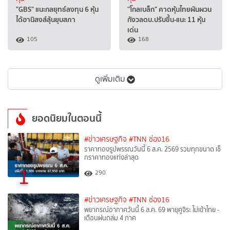
"GBS" แนะกลยุทธ์ลงทุน 6 หุ้น
"โกลเบล็ก" คาดหุ้นไทยผันผวน
ได้อานิสงส์ลุ้นยุบสภา
กังวลดบ.ปรับขึ้น-แนะ 11 หุ้น
เด่น
105
168
ดูเพิ่มเติม
ยอดนิยมในตอนนี้
#ข่าวเศรษฐกิจ
#TNN ช่อง16
ราคาทองรูปพรรณวันนี้ 6 ส.ค. 2569 รวมทุกขนาด เช็
กราคาทองแท่งล่าสุด
1
290
#ข่าวเศรษฐกิจ
#TNN ช่อง16
พยากรณ์อากาศวันนี้ 6 ส.ค. 69 พายุคูจิระ ไม่เข้าไทย -
เตือนฝนถล่ม 4 ภาค