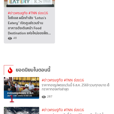
#ข่าวเศรษฐกิจ
#TNN ช่อง16
ไอซีเอส ผนึกกำลัง “Lotus’s
Eatery” เปิดศูนย์รวมร้าน
อาหารดังเดินหน้า Food
Destination แห่งใหม่ของฝั่ง…
48
ยอดนิยมในตอนนี้
#ข่าวเศรษฐกิจ
#TNN ช่อง16
ราคาทองรูปพรรณวันนี้ 6 ส.ค. 2569 รวมทุกขนาด เช็
กราคาทองแท่งล่าสุด
1
287
#ข่าวเศรษฐกิจ
#TNN ช่อง16