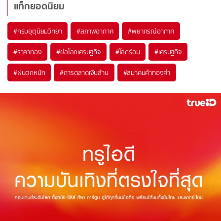
แท็กยอดนิยม
#
กรมอุตุนิยมวิทยา
#
สภาพอากาศ
#
พยากรณ์อากาศ
#
ราคาทอง
#
ย่อโลกเศรษฐกิจ
#
โลกร้อน
#
เศรษฐกิจ
#
ฝนตกหนัก
#
การตลาดเงินล้าน
#
สมาคมค้าทองคำ