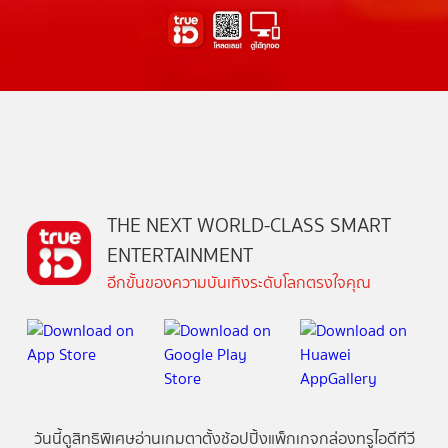
THE NEXT WORLD-CLASS SMART
ENTERTAINMENT
อีกขั้นของความบันเทิงระดับโลกตรงใจคุณ
วันนี้
ดู
สิทธิพิเศษ
อ่าน
เกม
ตาตั้ง
ช้อปปิ้ง
แพ็กเกจ
กล่องทรูไอดีทีวี