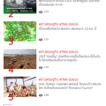
พยากรณ์อากาศวันนี้ 6 ส.ค. 69 พายุคูจิระ ไม่เข้าไทย -
เตือนฝนถล่ม 4 ภาค
2
159
#ข่าวเศรษฐกิจ
#TNN ช่อง16
เปิดรายชื่อจังหวัด ฝนหนัก–ฝนน้อย 6–12 ส.ค. นี้
3
135
#ข่าวเศรษฐกิจ
#TNN ช่อง16
UN ชี้ "เอลนีโญ" เร่งเครื่อง แรงขึ้นตั้งแต่ส.ค.นี้เป็นต้น
ไป โลกเตรียมรับศึกอากาศสุดขั้ว!
4
144
#ข่าวเศรษฐกิจ
#TNN ช่อง16
ททท. ปักหมุด ‘กรุงเทพฯ-เพชรบุรี’ โรดแมปวิวาห์ระดับ
โลก ดันไทยฮับคอนเซปต์ "Romance Tourism"
5
148