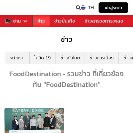
TH
เข้าสู่ระบบ
ับคุณ
อ่าน
กีฬา
ข่าว
ข่าวบันเทิง
ข่าวสารวงการเพลง
ข่าว
หน้าแรก
โควิด-19
ข่าวทั่วไทย
ข่าวการเมือง
ข่าว
FoodDestination - รวมข่าว ที่เกี่ยวข้อง
กับ "FoodDestination"