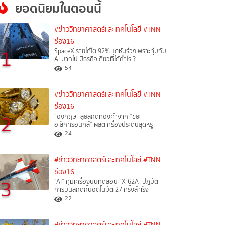
ยอดนิยมในตอนนี้
#ข่าววิทยาศาสตร์และเทคโนโลยี
#TNN
ช่อง16
1
SpaceX รายได้โต 92% แต่หุ้นร่วงเพราะทุ่มกับ
AI มากไป มีธุรกิจเดียวที่ได้กำไร ?
54
#ข่าววิทยาศาสตร์และเทคโนโลยี
#TNN
ช่อง16
2
“อังกฤษ” ลุยสกัดทองคำจาก “ขยะ
อิเล็กทรอนิกส์” ผลิตเครื่องประดับสุดหรู
24
#ข่าววิทยาศาสตร์และเทคโนโลยี
#TNN
ช่อง16
3
“AI” คุมเครื่องบินทดสอบ “X-62A” ปฏิบัติ
การบินสกัดกั้นอัตโนมัติ 27 ครั้งสำเร็จ
22