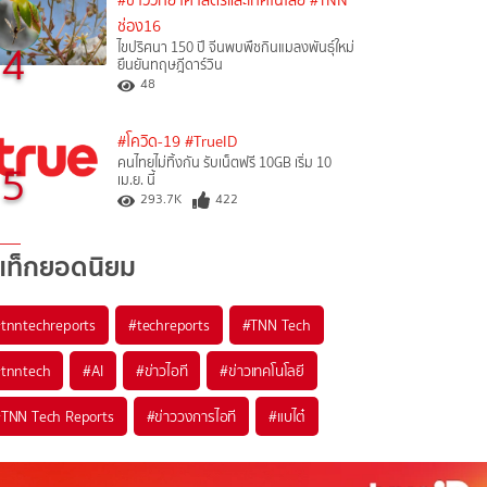
#ข่าววิทยาศาสตร์และเทคโนโลยี
#TNN
ช่อง16
4
ไขปริศนา 150 ปี จีนพบพืชกินแมลงพันธุ์ใหม่
ยืนยันทฤษฎีดาร์วิน
48
#โควิด-19
#TrueID
คนไทยไม่ทิ้งกัน รับเน็ตฟรี 10GB เริ่ม 10
5
เม.ย. นี้
293.7K
422
แท็กยอดนิยม
#
tnntechreports
#
techreports
#
TNN Tech
#
tnntech
#
AI
#
ข่าวไอที
#
ข่าวเทคโนโลยี
#
TNN Tech Reports
#
ข่าววงการไอที
#
แบไต๋