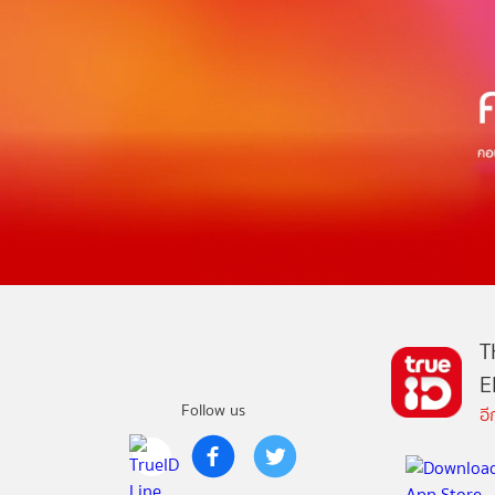
T
E
Follow us
อ