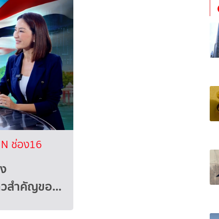
N ช่อง16
่ง
ก้าวสำคัญขอ…