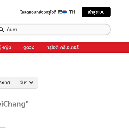
TH
เข้าสู่ระบบ
โหลดแอป
กล่องทรูไอดี ทีวี
ผู้หญิง
ดูดวง
ทรูไอดี ครีเอเตอร์
ระเทศ
อื่นๆ
eiChang"