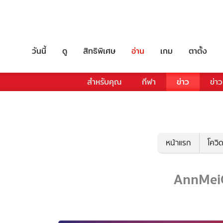
วันนี้
ดู
สิทธิพิเศษ
อ่าน
เกม
ตาตั้ง
สำหรับคุณ
กีฬา
ข่าว
ข่าว
หน้าแรก
โควิ
AnnMeiC