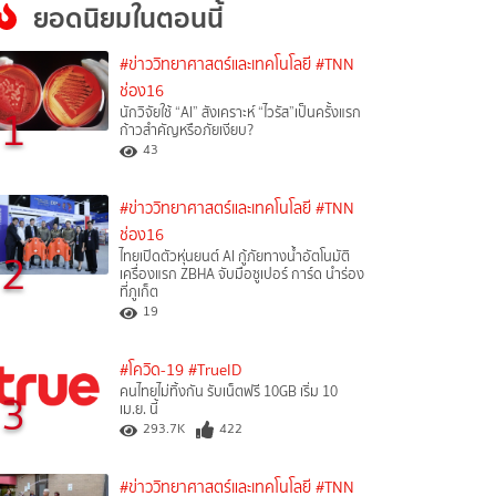
ยอดนิยมในตอนนี้
#ข่าววิทยาศาสตร์และเทคโนโลยี
#TNN
ช่อง16
1
นักวิจัยใช้ “AI” สังเคราะห์ “ไวรัส”เป็นครั้งแรก
ก้าวสำคัญหรือภัยเงียบ?
43
#ข่าววิทยาศาสตร์และเทคโนโลยี
#TNN
ช่อง16
2
ไทยเปิดตัวหุ่นยนต์ AI กู้ภัยทางน้ำอัตโนมัติ
เครื่องแรก ZBHA จับมือซูเปอร์ การ์ด นำร่อง
ที่ภูเก็ต
19
#โควิด-19
#TrueID
คนไทยไม่ทิ้งกัน รับเน็ตฟรี 10GB เริ่ม 10
3
เม.ย. นี้
293.7K
422
#ข่าววิทยาศาสตร์และเทคโนโลยี
#TNN