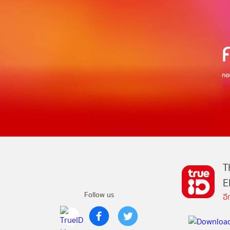
T
E
Follow us
อ