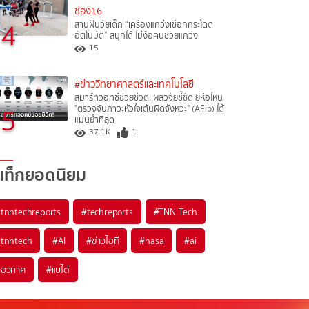
ช่อง16
4
สานฝันวัยเด็ก “เครื่องแกว่งเชือกกระโดด
อัตโนมัติ” สนุกได้ ไม่ง้อคนช่วยแกว่ง
15
#ข่าววิทยาศาสตร์และเทคโนโลยี
สมาร์ทวอทช์ช่วยชีวิต! ผลวิจัยชี้ชัด ยี่ห้อไหน
5
"ตรวจจับภาวะหัวใจเต้นผิดจังหวะ" (AFib) ได้
แม่นยำที่สุด
37.1K
1
แท็กยอดนิยม
#
tnntechreports
#
techreports
#
TNN Tech
#
tnntech
#
AI
#
ข่าวไอที
#
nasa
#
ai
#
อวกาศ
#
แบไต๋