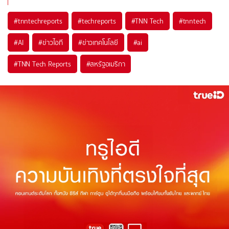
#
tnntechreports
#
techreports
#
TNN Tech
#
tnntech
#
AI
#
ข่าวไอที
#
ข่าวเทคโนโลยี
#
ai
#
TNN Tech Reports
#
สหรัฐอเมริกา