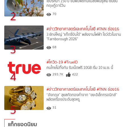
ไขปริศนา 150 ปี จีนพบพืชกินแมลงพันธุ์ใหม่ ยืนยัน
ทฤษฎีดาร์วิน
2
70
#ข่าววิทยาศาสตร์และเทคโนโลยี
#TNN ช่อง16
3 ยักษ์ใหญ่ "แท็กซี่บินได้" พลังงานไฟฟ้า โชว์ตัวในงาน
"Farnborough 2026"
3
68
#โควิด-19
#TrueID
คนไทยไม่ทิ้งกัน รับเน็ตฟรี 10GB เริ่ม 10 เม.ย. นี้
4
293.7K
422
#ข่าววิทยาศาสตร์และเทคโนโลยี
#TNN ช่อง16
“อังกฤษ” ลุยสกัดทองคำจาก “ขยะอิเล็กทรอนิกส์”
ผลิตเครื่องประดับสุดหรู
5
31
แท็กยอดนิยม