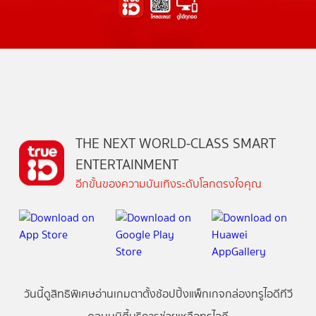
THE NEXT WORLD-CLASS SMART
ENTERTAINMENT
อีกขั้นของความบันเทิงระดับโลกตรงใจคุณ
วันนี้
ดู
สิทธิพิเศษ
อ่าน
เกม
ตาตั้ง
ช้อปปิ้ง
แพ็กเกจ
กล่องทรูไอดีทีวี