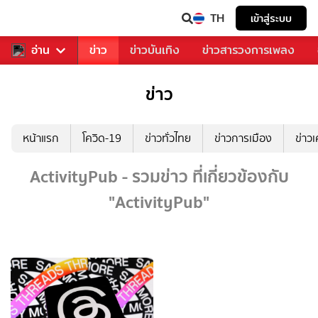
TH
เข้าสู่ระบบ
ับคุณ
อ่าน
กีฬา
ข่าว
ข่าวบันเทิง
ข่าวสารวงการเพลง
ข่าว
หน้าแรก
โควิด-19
ข่าวทั่วไทย
ข่าวการเมือง
ข่าว
ActivityPub - รวมข่าว ที่เกี่ยวข้องกับ
"ActivityPub"