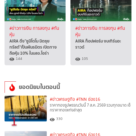
#ข่าวการเงิน การลงทุน
#ทัน
#ข่าวการเงิน การลงทุน
#ทัน
หุ้น
หุ้น
AIRA ดึง"ซูมิโตโม มิตซุย
AIRA ท็อปฟอร์ม งบเทิร์นอะ
ทรัสต์"เป็นพันธมิตร เปิดทาง
ราวด์
ถือหุ้น 10% ในบลจ.ไอร่า
144
105
ยอดนิยมในตอนนี้
#ข่าวเศรษฐกิจ
#TNN ช่อง16
ราคาทองรูปพรรณวันนี้ 7 ส.ค. 2569 รวมทุกขนาด เช็
กราคาทองแท่งล่าสุด
1
330
#ข่าวเศรษฐกิจ
#TNN ช่อง16