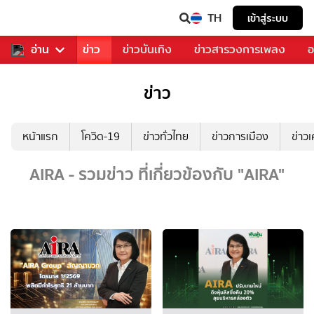
TH
เข้าสู่ระบบ
บคุณ
อ่าน
กีฬา
ข่าว
ข่าวบันเทิง
ข่าวสารวงการเพลง
อ
ข่าว
หน้าแรก
โควิด-19
ข่าวทั่วไทย
ข่าวการเมือง
ข่าว
AIRA - รวมข่าว ที่เกี่ยวข้องกับ "AIRA"