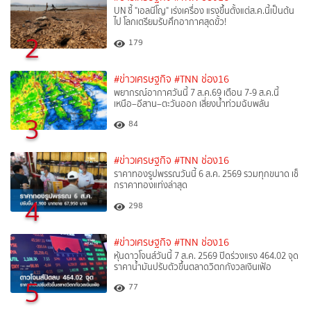
UN ชี้ "เอลนีโญ" เร่งเครื่อง แรงขึ้นตั้งแต่ส.ค.นี้เป็นต้น
ไป โลกเตรียมรับศึกอากาศสุดขั้ว!
2
179
#ข่าวเศรษฐกิจ
#TNN ช่อง16
พยากรณ์อากาศวันนี้ 7 ส.ค.69 เตือน 7-9 ส.ค.นี้
เหนือ–อีสาน–ตะวันออก เสี่ยงน้ำท่วมฉับพลัน
3
84
#ข่าวเศรษฐกิจ
#TNN ช่อง16
ราคาทองรูปพรรณวันนี้ 6 ส.ค. 2569 รวมทุกขนาด เช็
กราคาทองแท่งล่าสุด
4
298
#ข่าวเศรษฐกิจ
#TNN ช่อง16
หุ้นดาวโจนส์วันนี้ 7 ส.ค. 2569 ปิดร่วงแรง 464.02 จุด
ราคาน้ำมันปรับตัวขึ้นตลาดวิตกกังวลเงินเฟ้อ
5
77