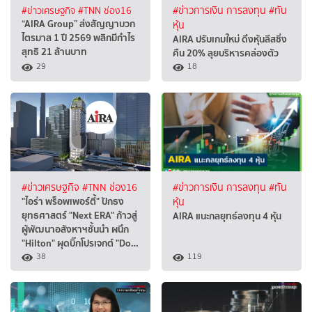
#ข่าวเศรษฐกิจ
#TNN ช่อง16
#ข่าวการเงิน การลงทุน
#ทัน
“AIRA Group” ส่งสัญญาบวก
หุ้น
ไตรมาส 1 ปี 2569 พลิกมีกำไร
AIRA ปรับเกมใหม่ ดึงหุ้นลีสซิ่ง
สุทธิ 21 ล้านบาท
คืน 20% ลุยบริหารคล่องตัว
29
18
#ข่าวเศรษฐกิจ
#TNN ช่อง16
#ข่าวการเงิน การลงทุน
#ทัน
"ไอร่า พร็อพเพอร์ตี้" ปักธง
หุ้น
ยุทธศาสตร์ "Next ERA" ก้าวสู่
AIRA แนะกลยุทธ์ลงทุน 4 หุ้น
ผู้พัฒนาอสังหาฯชั้นนำ ผนึก
"Hilton" ผุดบิ๊กโปรเจกต์ "Do…
38
119