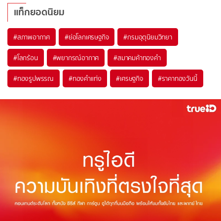
แท็กยอดนิยม
#
สภาพอากาศ
#
ย่อโลกเศรษฐกิจ
#
กรมอุตุนิยมวิทยา
#
โลกร้อน
#
พยากรณ์อากาศ
#
สมาคมค้าทองคำ
#
ทองรูปพรรณ
#
ทองคำแท่ง
#
เศรษฐกิจ
#
ราคาทองวันนี้