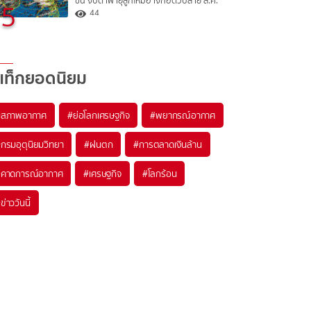
ขึ้น จับตาพายุลูกใหม่อาจก่อตัวปลาย ส.ค.
5
44
แท็กยอดนิยม
#
สภาพอากาศ
#
ย่อโลกเศรษฐกิจ
#
พยากรณ์อากาศ
#
กรมอุตุนิยมวิทยา
#
ฝนตก
#
การตลาดเงินล้าน
#
คาดการณ์อากาศ
#
เศรษฐกิจ
#
โลกร้อน
#
ข่าววันนี้