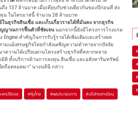
อะราวด์
พลิกกลับมามีกำไรสุทธิ สำหรับงวดไตรมาส
ถึง 137 ล้านบาท เมื่อเทียบกับช่วงเดียวกันของปีก่อนที่ ส่ง
งทุน ในไตรมาสนี้ จำนวน 28 ล้านบาท
นธุรกิจสินเชื่อ และเก็บเกี่ยวรายได้ที่มั่นคง จากธุรกิจ
นสัญญาณการฟื้นตัวที่ชัดเจน
นอกจากนี้ยังมีโครงการโรงแรม
ึ่ง Engine สำคัญในการรับรู้รายได้เพิ่มเติมและสร้างผล
ก็ตามแม้เศรษฐกิจไทยกำลังเผชิญความท้าทายจากปัจจัย
รักษาความได้เปรียบผ่านโครงสร้างธุรกิจที่หลากหลาย
มิติ ทั้งบริการด้านการลงทุน สินเชื่อ และอสังหาริมทรัพย์
ึดถือตลอดมา” นางนลินี กล่าว
่า-แคปปิตอล
#
หุ้นไทย
#
ผลประกอบการ
#
บริษัทจดทะเบียน