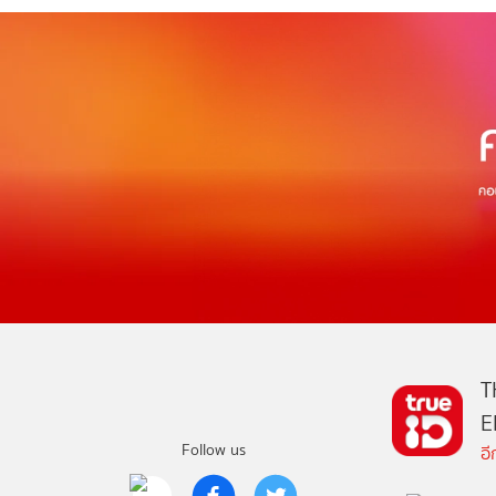
T
E
Follow us
อ