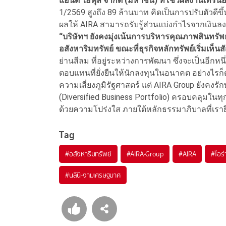
แอนด์ ไอฟุล จำกัด (มหาชน) ที่โชว์ผลงานเทิร์น
1/2569 สูงถึง 89 ล้านบาท คิดเป็นการปรับตัวดีขึ้น
ผลให้ AIRA สามารถรับรู้ส่วนแบ่งกำไรจากเงินล
“บริษัทฯ ยังคงมุ่งเน้นการบริหารคุณภาพสินทรัพย์ใ
อสังหาริมทรัพย์ ขณะที่ธุรกิจหลักทรัพย์เริ่มเห็
ย่านสีลม ที่อยู่ระหว่างการพัฒนา ซึ่งจะเป็นอีกหน
ตอบแทนที่ยั่งยืนให้นักลงทุนในอนาคต อย่างไร
ความเสี่ยงภูมิรัฐศาสตร์ แต่ AIRA Group ยังคง
(Diversified Business Portfolio) ครอบคลุมในทุก
ด้วยความโปร่งใส ภายใต้หลักธรรมาภิบาลที่เราย
Tag
#
อสังหาริมทรัพย์
#
AIRA-Group
#
AIRA
#
ไอร
#
นลินี-งามเศรษฐมาศ