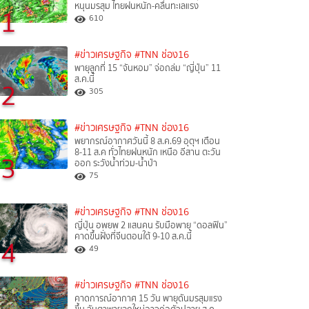
หนุนมรสุม ไทยฝนหนัก-คลื่นทะเลแรง
1
610
#ข่าวเศรษฐกิจ
#TNN ช่อง16
พายุลูกที่ 15 “จันหอม” จ่อถล่ม “ญี่ปุ่น” 11
ส.ค.นี้
2
305
#ข่าวเศรษฐกิจ
#TNN ช่อง16
พยากรณ์อากาศวันนี้ 8 ส.ค.69 อุตุฯ เตือน
8-11 ส.ค ทั่วไทยฝนหนัก เหนือ อีสาน ตะวัน
3
ออก ระวังน้ำท่วม-น้ำป่า
75
#ข่าวเศรษฐกิจ
#TNN ช่อง16
ญี่ปุ่น อพยพ 2 แสนคน รับมือพายุ “ดอลฟิน”
คาดขึ้นฝั่งที่จีนตอนใต้ 9-10 ส.ค.นี้
4
49
#ข่าวเศรษฐกิจ
#TNN ช่อง16
คาดการณ์อากาศ 15 วัน พายุดันมรสุมแรง