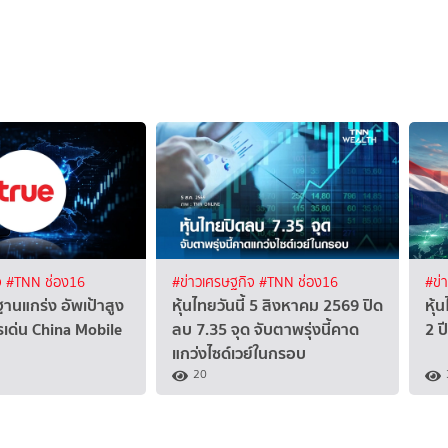
จ
#TNN ช่อง16
#ข่าวเศรษฐกิจ
#TNN ช่อง16
#ข่
ฐานแกร่ง อัพเป้าสูง
หุ้นไทยวันนี้ 5 สิงหาคม 2569 ปิด
หุ้
เด่น China Mobile
ลบ 7.35 จุด จับตาพรุ่งนี้คาด
2 ป
แกว่งไซด์เวย์ในกรอบ
20