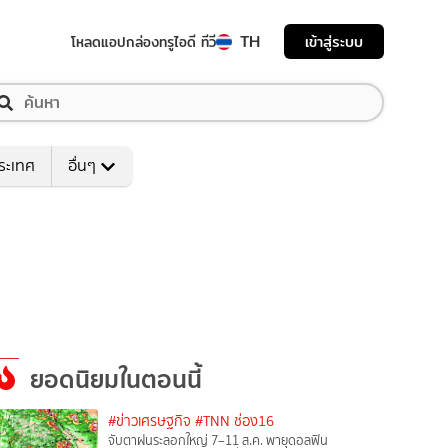
TH
เข้าสู่ระบบ
โหลดแอป
กล่องทรูไอดี ทีวี
ระเทศ
อื่นๆ
ยอดนิยมในตอนนี้
#ข่าวเศรษฐกิจ
#TNN ช่อง16
จับตาฝนระลอกใหญ่ 7–11 ส.ค. พายุดอลฟิน