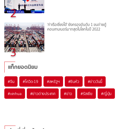
2
'ท่าเรือเซี่ยงไฮ้' ยังครองอันดับ 1 ขนถ่ายตู้
คอนเทนเนอร์มากสุดในโลกในปี 2022
3
แท็กยอดนิยม
#
จีน
#
โควิด-19
#
สหรัฐฯ
#
ซินหัว
#
ข่าววันนี้
#
xinhua
#
ข่าวต่างประเทศ
#
ข่าว
#
รัสเซีย
#
ญี่ปุ่น