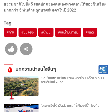
ธรรมชาติไปยัง 5 เขตปกครองตนเองทางตอนใต้ของซินเจียง
มากกว่า 5 พันล้านลูกบาศก์เมตรในปี 2022
Tag
#
ก๊าซ
#
ซินเจียง
#
น้ำมัน
#
บ่อน้ำมันทาริม
#
ผลิต
บทความน่าสนใจอื่นๆ
'บ่อน้ำมันทาริม' ในซินเจียง ผลิตน้ำมัน-ก๊าซ ทะลุ 33
ล้านตันในปี 2022
1
‘มณฑลชิงไห่’ เปิดตัวแบรด์ “โกจิเบอร์รี่” ท้องถิ่น