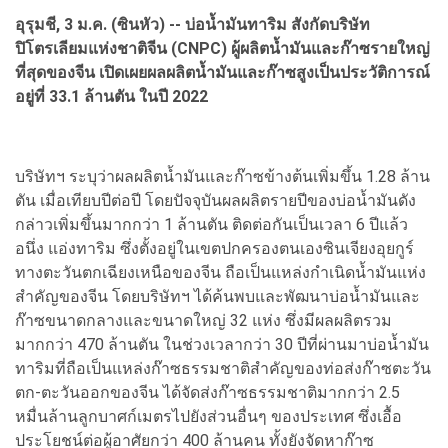
อุรุมชี, 3 ม.ค. (ซินหัว) -- บ่อน้ำมันทาริม สังกัดบริษัท
ปิโตรเลียมแห่งชาติจีน (CNPC) ผู้ผลิตน้ำมันและก๊าซรายใหญ่
ที่สุดของจีน เปิดเผยผลผลิตน้ำมันและก๊าซสูงเป็นประวัติการณ์
อยู่ที่ 33.1 ล้านตัน ในปี 2022
บริษัทฯ ระบุว่าผลผลิตน้ำมันและก๊าซข้างต้นเพิ่มขึ้น 1.28 ล้าน
ตัน เมื่อเทียบปีต่อปี โดยปัจจุบันผลผลิตรายปีของบ่อน้ำมันดัง
กล่าวเพิ่มขึ้นมากกว่า 1 ล้านตัน ติดต่อกันเป็นเวลา 6 ปีแล้ว
อนึ่ง แอ่งทาริม ซึ่งตั้งอยู่ในเขตปกครองตนเองซินเจียงอุยกูร์
ทางตะวันตกเฉียงเหนือของจีน ถือเป็นแหล่งกำเนิดน้ำมันแห่ง
สำคัญของจีน โดยบริษัทฯ ได้ค้นพบและพัฒนาบ่อน้ำมันและ
ก๊าซขนาดกลางและขนาดใหญ่ 32 แห่ง ซึ่งมีผลผลิตรวม
มากกว่า 470 ล้านตัน ในช่วงเวลากว่า 30 ปีที่ผ่านมาบ่อน้ำมัน
ทาริมที่ถือเป็นแหล่งก๊าซธรรมชาติสำคัญของท่อส่งก๊าซตะวัน
ตก-ตะวันออกของจีน ได้จัดส่งก๊าซธรรมชาติมากกว่า 2.5
หมื่นล้านลูกบาศก์เมตรไปยังส่วนอื่นๆ ของประเทศ ซึ่งเอื้อ
ประโยชน์ต่อผู้อาศัยกว่า 400 ล้านคน ทั้งยังจัดหาก๊าซ