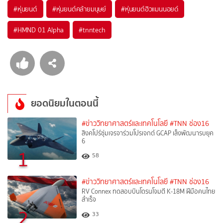
#
หุ่นยนต์
#
หุ่นยนต์คล้ายมนุษย์
#
หุ่นยนต์ฮิวแมนนอยด์
#
HMND 01 Alpha
#
tnntech
ยอดนิยมในตอนนี้
#ข่าววิทยาศาสตร์และเทคโนโลยี
#TNN ช่อง16
สิงคโปร์ซุ่มเจรจาร่วมโปรเจกต์ GCAP เล็งพัฒนารบยุค
6
1
58
#ข่าววิทยาศาสตร์และเทคโนโลยี
#TNN ช่อง16
RV Connex ทดสอบบินโดรนโจมตี K-18M ฝีมือคนไทย
สำเร็จ
2
33