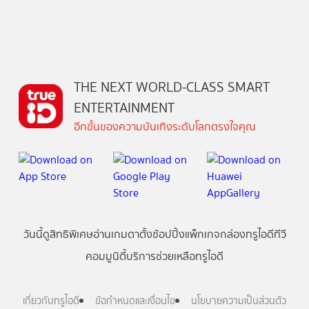
THE NEXT WORLD-CLASS SMART
ENTERTAINMENT
อีกขั้นของความบันเทิงระดับโลกตรงใจคุณ
วันนี้
ดู
สิทธิพิเศษ
อ่าน
เกม
ตาตั้ง
ช้อปปิ้ง
แพ็กเกจ
กล่องทรูไอดีทีวี
คอมมูนิตี้
บริการช่วยเหลือทรูไอดี
เกี่ยวกับทรูไอดี
ข้อกำหนดและเงื่อนไข
นโยบายความเป็นส่วนตัว