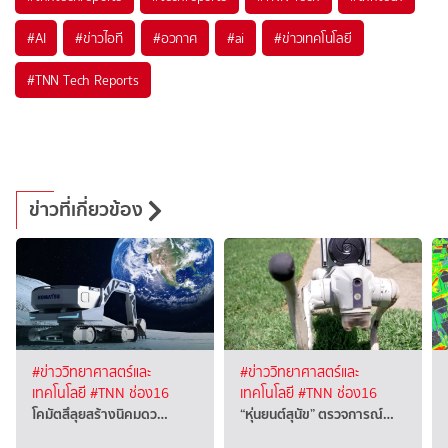
#
AI
#
ข่าวไอที
#
อวกาศ
#
ai
#
ข่าวเทคโนโลยี
#
TNN Tech Reports
ข่าวที่เกี่ยวข้อง
#ข่าววิทยาศาสตร์และ
#ข่าววิทยาศาสตร์และ
เทคโนโลยี
#TNN ช่อง16
เทคโนโลยี
#TNN ช่อง16
โคมัตสึลุยสร้างนิคมดว…
“หุ่นยนต์สุนัข” ตรวจการณ์…