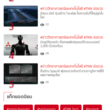
#ข่าววิทยาศาสตร์และเทคโนโลยี
#TNN ช่อง16
อีลอน มัสก์ ทุ่มสร้าง Terafab โรงงานชิปที่ใหญ่สุดใน
โลก
3
32
#ข่าววิทยาศาสตร์และเทคโนโลยี
#TNN ช่อง16
มิตซูบิชิรุกหนัก ตั้งสายผลิตหุ่นยนต์ฮิวแมนนอยด์
1,000 ตัวต่อเดือน
4
28
#ข่าววิทยาศาสตร์และเทคโนโลยี
#TNN ช่อง16
ชิ้นส่วน SpaceX พุ่งชนดวงจันทร์ ยานดานูริเกาหลีใต้
เผยภาพหลุมใหม่
5
26
แท็กยอดนิยม
#
tnntechreports
#
techreports
#
TNN Tech
#
tnntech