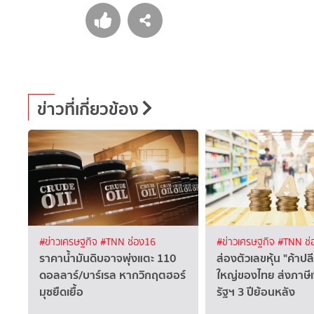
ข่าวที่เกี่ยวข้อง
#ข่าวเศรษฐกิจ
#TNN ช่อง16
#ข่าวเศรษฐกิจ
#TNN ช่
ราคาน้ำมันดิบอาจพุ่งแตะ 110
ส่องตัวเลขหุ้น "ค้าปล
ดอลลาร์/บาร์เรล หากวิกฤตฮอร์
ใหญ่ของไทย ส่งภาษีเง
มุซยืดเยื้อ
รัฐฯ 3 ปีย้อนหลัง