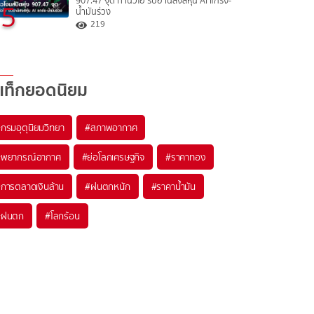
907.47 จุด ทำนิวไฮ รับอานิสงส์หุ้น AI แกร่ง-
5
น้ำมันร่วง
219
แท็กยอดนิยม
#
กรมอุตุนิยมวิทยา
#
สภาพอากาศ
#
พยากรณ์อากาศ
#
ย่อโลกเศรษฐกิจ
#
ราคาทอง
#
การตลาดเงินล้าน
#
ฝนตกหนัก
#
ราคาน้ำมัน
#
ฝนตก
#
โลกร้อน