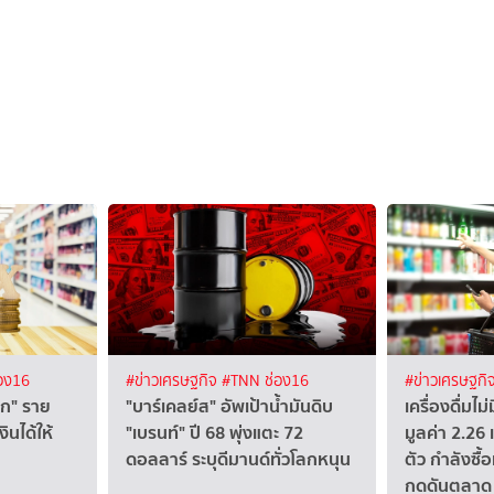
อง16
#ข่าวเศรษฐกิจ
#TNN ช่อง16
#ข่าวเศรษฐกิ
ีก" ราย
"บาร์เคลย์ส" อัพเป้าน้ำมันดิบ
เครื่องดื่มไ
ินได้ให้
"เบรนท์" ปี 68 พุ่งแตะ 72
มูลค่า 2.2
ดอลลาร์ ระบุดีมานด์ทั่วโลกหนุน
ตัว กำลังซื้
กดดันตลาด