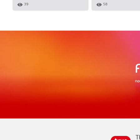
39
58
T