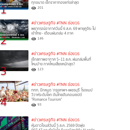
ทุกขนาด เช็กราคาทองแท่งล่าสุด
1
201
#ข่าวเศรษฐกิจ
#TNN ช่อง16
พยากรณ์อากาศวันนี้ 6 ส.ค. 69 พายุคูจิระ ไม่
เข้าไทย - เตือนฝนถล่ม 4 ภาค
2
146
#ข่าวเศรษฐกิจ
#TNN ช่อง16
เช็กสภาพอากาศ 5–11 ส.ค. ฝนถล่มพื้นที่
ไหนบ้าง ภาคไหนเสี่ยงหนักสุด?
3
123
#ข่าวเศรษฐกิจ
#TNN ช่อง16
ททท. ปักหมุด ‘กรุงเทพฯ-เพชรบุรี’ โรดแมป
วิวาห์ระดับโลก ดันไทยฮับคอนเซปต์
4
"Romance Tourism"
93
#ข่าวเศรษฐกิจ
#TNN ช่อง16
หุ้นดาวโจนส์วันนี้ 5 ส.ค. 2569 ปิดพุ่ง