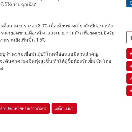
ว้ใช้ยามฉุกเฉิน"
อน เม.ย. ร่วงลง 3.0% เมื่อเทียบช่วงเดียวกันปีก่อน หลัง
จารณายอดขายเดือนมี.ค. และเม.ย. รวมกัน เพื่อชดเชยปัจจัย
พรวมยังเพิ่มขึ้น 1.5%
บุว่า ความเชื่อมั่นผู้บริโภคที่อ่อนแอมีส่วนสำคัญ
นค่าครองชีพพุ่งสูงขึ้น ทำให้ผู้ซื้อต้องรัดเข็มขัด โดย
ลง
ารค้าปลีกแห่งสหราชอาณาจักร
#
แจ็ค มีนนิง