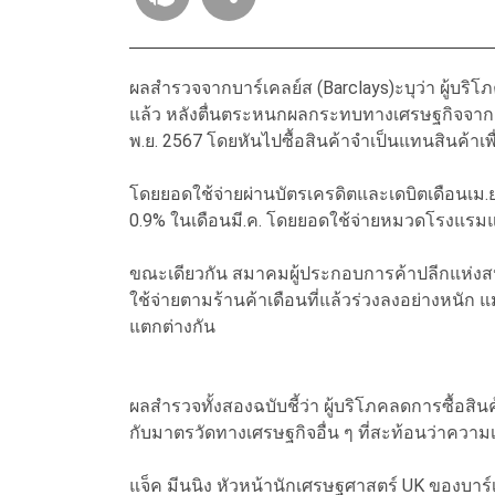
ผลสำรวจจากบาร์เคลย์ส (Barclays)ะบุว่า ผู้บริโ
แล้ว หลังตื่นตระหนกผลกระทบทางเศรษฐกิจจากสงค
พ.ย. 2567 โดยหันไปซื้อสินค้าจำเป็นแทนสินค้าเพ
โดยยอดใช้จ่ายผ่านบัตรเครดิตและเดบิตเดือนเม.ย. 
0.9% ในเดือนมี.ค. โดยยอดใช้จ่ายหมวดโรงแรมแล
ขณะเดียวกัน สมาคมผู้ประกอบการค้าปลีกแห่งส
ใช้จ่ายตามร้านค้าเดือนที่แล้วร่วงลงอย่างหนัก
แตกต่างกัน
ผลสำรวจทั้งสองฉบับชี้ว่า ผู้บริโภคลดการซื้อส
กับมาตรวัดทางเศรษฐกิจอื่น ๆ ที่สะท้อนว่าความเช
แจ็ค มีนนิง หัวหน้านักเศรษฐศาสตร์ UK ของบาร์เคลย