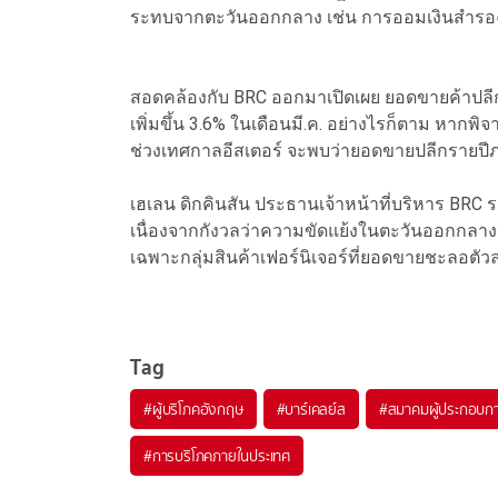
ระทบจากตะวันออกกลาง เช่น การออมเงินสำรองไ
สอดคล้องกับ BRC ออกมาเปิดเผย ยอดขายค้าปลีกเดื
เพิ่มขึ้น 3.6% ในเดือนมี.ค. อย่างไรก็ตาม หากพิ
ช่วงเทศกาลอีสเตอร์ จะพบว่ายอดขายปลีกรายปีภา
เฮเลน ดิกคินสัน ประธานเจ้าหน้าที่บริหาร BRC ระ
เนื่องจากกังวลว่าความขัดแย้งในตะวันออกกลางจะดั
เฉพาะกลุ่มสินค้าเฟอร์นิเจอร์ที่ยอดขายชะลอตัว
Tag
#
ผู้บริโภคอังกฤษ
#
บาร์เคลย์ส
#
สมาคมผู้ประกอบก
#
การบริโภคภายในประเทศ