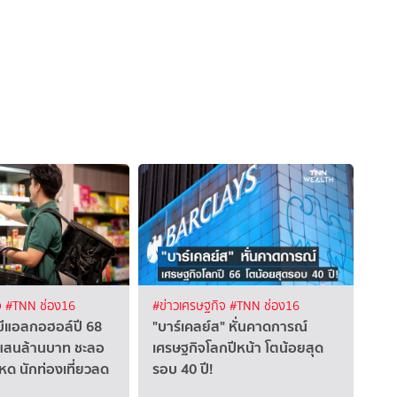
จ
#TNN ช่อง16
#ข่าวเศรษฐกิจ
#TNN ช่อง16
ม่มีแอลกอฮอล์ปี 68
"บาร์เคลย์ส" หั่นคาดการณ์
6 แสนล้านบาท ชะลอ
เศรษฐกิจโลกปีหน้า โตน้อยสุด
อหด นักท่องเที่ยวลด
รอบ 40 ปี!