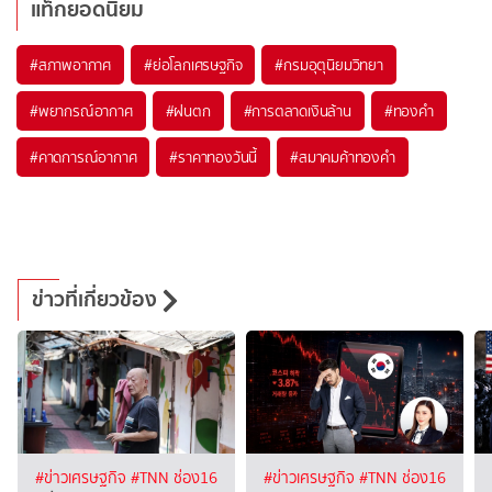
แท็กยอดนิยม
#
สภาพอากาศ
#
ย่อโลกเศรษฐกิจ
#
กรมอุตุนิยมวิทยา
#
พยากรณ์อากาศ
#
ฝนตก
#
การตลาดเงินล้าน
#
ทองคำ
#
คาดการณ์อากาศ
#
ราคาทองวันนี้
#
สมาคมค้าทองคำ
ข่าวที่เกี่ยวข้อง
#ข่าวเศรษฐกิจ
#TNN ช่อง16
#ข่าวเศรษฐกิจ
#TNN ช่อง16