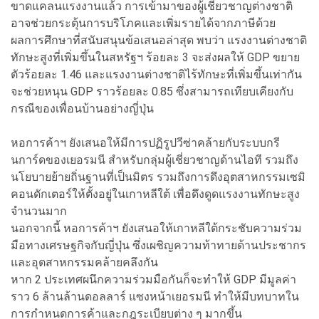
ขาดแคลนแรงงานแล้ว การเข้ามาของผู้เชี่ยวชาญต่างชาติ
อาจช่วยกระตุ้นการบริโภคและเพิ่มรายได้จากภาษีด้วย
ผลการศึกษาที่สนับสนุนข้อเสนอล่าสุด พบว่า แรงงานต่างชาติ
ทักษะสูงที่เพิ่มขึ้นในสหรัฐฯ ร้อยละ 3 จะส่งผลให้ GDP ขยาย
ตัวร้อยละ 1.46 และแรงงานต่างชาติไร้ทักษะที่เพิ่มขึ้นเท่ากัน
จะช่วยหนุน GDP ราวร้อยละ 0.85 ซึ่งสามารถเทียบเคียงกับ
กรณีของเพื่อนบ้านอย่างญี่ปุ่น
หอการค้าฯ ยังเสนอให้มีการปฏิรูปวีซ่าคล้ายกับระบบกรี
นการ์ดของเยอรมนี สำหรับกลุ่มผู้เชี่ยวชาญด้านไอที รวมถึง
นโยบายย้ายถิ่นฐานที่เป็นมิตร รวมถึงการดึงอุตสาหกรรมเซมิ
คอนดักเตอร์ให้ตั้งอยู่ในเกาหลีใต้ เพื่อดึงดูดแรงงานทักษะสูง
จำนวนมาก
นอกจากนี้ หอการค้าฯ ยังเสนอให้เกาหลีใต้กระชับความร่วม
มือทางเศรษฐกิจกับญี่ปุ่น ซึ่งเผชิญความท้าทายด้านประชากร
และอุตสาหกรรมคล้ายคลึงกัน
หาก 2 ประเทศผนึกความร่วมมือกันก็จะทำให้ GDP มีมูลค่า
ราว 6 ล้านล้านดอลลาร์ แซงหน้าเยอรมนี ทำให้มีบทบาทใน
การกำหนดการค้าและกฎระเบียบต่าง ๆ มากขึ้น