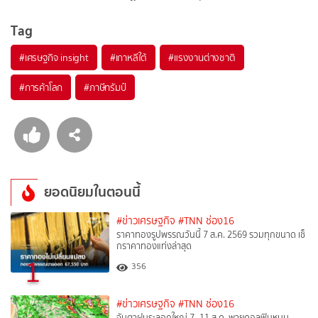
Tag
#
เศรษฐกิจ insight
#
เกาหลีใต้
#
แรงงานต่างชาติ
#
การค้าโลก
#
ภาษีทรัมป์
ยอดนิยมในตอนนี้
#ข่าวเศรษฐกิจ
#TNN ช่อง16
ราคาทองรูปพรรณวันนี้ 7 ส.ค. 2569 รวมทุกขนาด เช็
กราคาทองแท่งล่าสุด
1
356
#ข่าวเศรษฐกิจ
#TNN ช่อง16
จับตาฝนระลอกใหญ่ 7–11 ส.ค. พายุดอลฟินหนุน