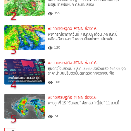
มรสุม ไทยฝนหนัก-คลื่นทะเลแรง
2
355
#ข่าวเศรษฐกิจ
#TNN ช่อง16
พยากรณ์อากาศวันนี้ 7 ส.ค.69 เตือน 7-9 ส.ค.นี้
เหนือ–อีสาน–ตะวันออก เสี่ยงน้ำท่วมฉับพลัน
3
120
#ข่าวเศรษฐกิจ
#TNN ช่อง16
หุ้นดาวโจนส์วันนี้ 7 ส.ค. 2569 ปิดร่วงแรง 464.02 จุด
ราคาน้ำมันปรับตัวขึ้นตลาดวิตกกังวลเงินเฟ้อ
4
106
#ข่าวเศรษฐกิจ
#TNN ช่อง16
พายุลูกที่ 15 “จันหอม” จ่อถล่ม “ญี่ปุ่น” 11 ส.ค.นี้
5
74