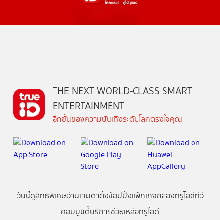
THE NEXT WORLD-CLASS SMART
ENTERTAINMENT
อีกขั้นของความบันเทิงระดับโลกตรงใจคุณ
วันนี้
ดู
สิทธิพิเศษ
อ่าน
เกม
ตาตั้ง
ช้อปปิ้ง
แพ็กเกจ
กล่องทรูไอดีทีวี
คอมมูนิตี้
บริการช่วยเหลือทรูไอดี