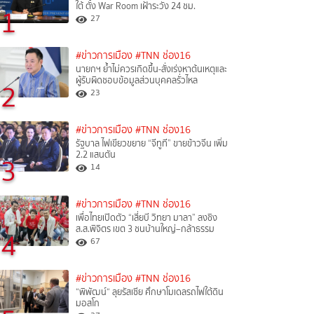
ใต้ ตั้ง War Room เฝ้าระวัง 24 ชม.
1
27
#ข่าวการเมือง
#TNN ช่อง16
นายกฯ ย้ำไม่ควรเกิดขึ้น-สั่งเร่งหาต้นเหตุและ
ผู้รับผิดชอบข้อมูลส่วนบุคคลรั่วไหล
2
23
#ข่าวการเมือง
#TNN ช่อง16
รัฐบาล ไฟเขียวขยาย “จีทูที” ขายข้าวจีน เพิ่ม
2.2 แสนตัน
3
14
#ข่าวการเมือง
#TNN ช่อง16
เพื่อไทยเปิดตัว “เสี่ยบี วิทยา มาลา” ลงชิง
ส.ส.พิจิตร เขต 3 ชนบ้านใหญ่–กล้าธรรม
4
67
#ข่าวการเมือง
#TNN ช่อง16
“พิพัฒน์“ ลุยรัสเซีย ศึกษาโมเดลรถไฟใต้ดิน
มอสโก