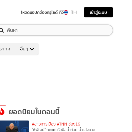
TH
เข้าสู่ระบบ
โหลดแอป
กล่องทรูไอดี ทีวี
ระเทศ
อื่นๆ
ยอดนิยมในตอนนี้
#ข่าวการเมือง
#TNN ช่อง16
"พิพัฒน์" ถกแผนรับมือน้ำท่วม-น้ำแล้งภาค