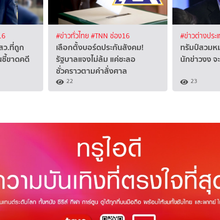
16
#ข่าวทั่วไทย
#TNN ช่อง16
#ข่าวต่างประ
สว.ที่ถูก
เลือกตั้งบอร์ดประกันสังคม!
ทรัมป์สวม
นชี้ขาดคดี
รัฐบาลแจงไม่ล้ม แค่ชะลอ
นักข่าวงง จะ
ชั่วคราวตามคำสั่งศาล
22
23