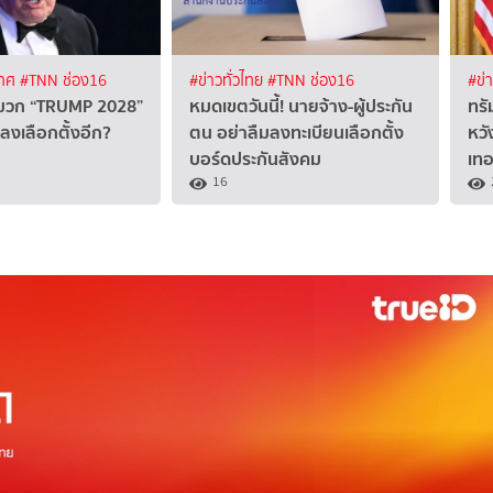
เทศ
#TNN ช่อง16
#ข่าวทั่วไทย
#TNN ช่อง16
#ข่
หมวก “TRUMP 2028”
หมดเขตวันนี้! นายจ้าง-ผู้ประกัน
ทรั
ลงเลือกตั้งอีก?
ตน อย่าลืมลงทะเบียนเลือกตั้ง
หวั
บอร์ดประกันสังคม
เท
16