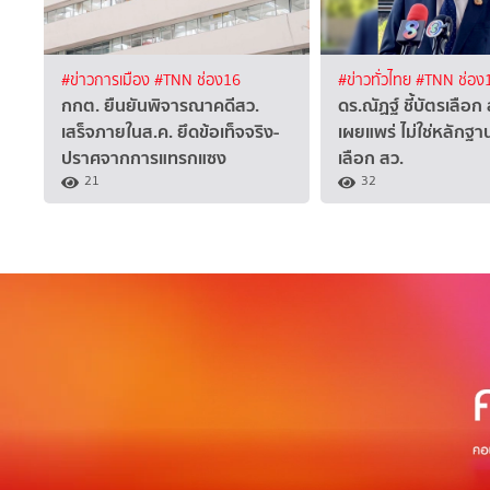
#ข่าวการเมือง
#TNN ช่อง16
#ข่าวทั่วไทย
#TNN ช่อง
กกต. ยืนยันพิจารณาคดีสว.
ดร.ณัฏฐ์ ชี้บัตรเลือก 
เสร็จภายในส.ค. ยึดข้อเท็จจริง-
เผยแพร่ ไม่ใช่หลักฐา
ปราศจากการแทรกแซง
เลือก สว.
21
32