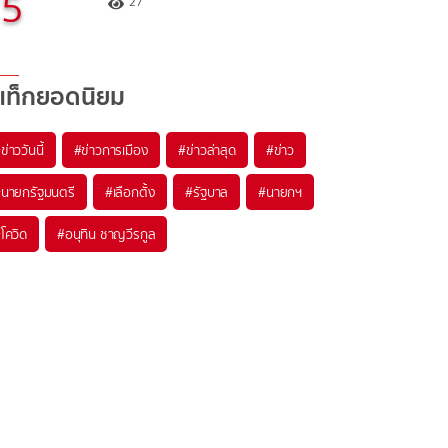
5
27
แท็กยอดนิยม
#
ข่าววันนี้
#
ข่าวการเมือง
#
ข่าวล่าสุด
#
ข่าว
#
นายกรัฐมนตรี
#
เลือกตั้ง
#
รัฐบาล
#
นายกฯ
#
โควิด
#
อนุทิน ชาญวีรกูล