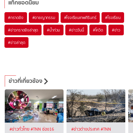
แท็กยอดนิยม
#
กราดยิง
#
อาชญากรรม
#
โรงเรียนเทพศิรินทร์
#
โรงเรียน
#
ข่าวกราดยิงล่าสุด
#
น้ำท่วม
#
ข่าววันนี้
#
โควิด
#
ข่าว
#
ข่าวล่าสุด
ข่าวที่เกี่ยวข้อง
#ข่าวทั่วไทย
#TNN ช่อง16
#ข่าวต่างประเทศ
#TNN