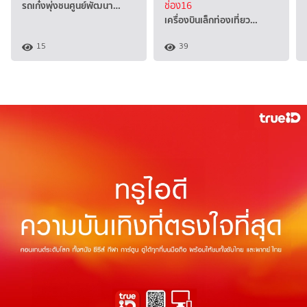
รถเก๋งพุ่งชนศูนย์พัฒนา…
ช่อง16
เครื่องบินเล็กท่องเที่ยว…
15
39