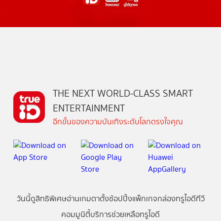
THE NEXT WORLD-CLASS SMART
ENTERTAINMENT
อีกขั้นของความบันเทิงระดับโลกตรงใจคุณ
วันนี้
ดู
สิทธิพิเศษ
อ่าน
เกม
ตาตั้ง
ช้อปปิ้ง
แพ็กเกจ
กล่องทรูไอดีทีวี
คอมมูนิตี้
บริการช่วยเหลือทรูไอดี