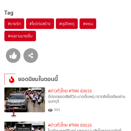
Tag
#
บางรัก
#
ไซต์ก่อสร้าง
#
อุบัติเหตุ
#
เครน
#
คนงานบาดเจ็บ
ยอดนิยมในตอนนี้
#ข่าวทั่วไทย
#TNN ช่อง16
อัปเดตยอดเสียชีวิต-บาดเจ็บเหตุ กราดยิงโรงเรียนย่าน
นนทบุรี
1
501
#ข่าวทั่วไทย
#TNN ช่อง16
โรงเรียนเทพศิรินทร์ แสดงความเสียใจเหตุกราดยิงที่