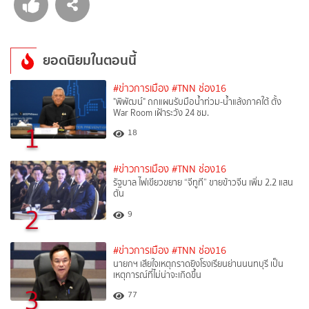
ยอดนิยมในตอนนี้
#ข่าวการเมือง
#TNN ช่อง16
"พิพัฒน์" ถกแผนรับมือน้ำท่วม-น้ำแล้งภาคใต้ ตั้ง
War Room เฝ้าระวัง 24 ชม.
1
18
#ข่าวการเมือง
#TNN ช่อง16
รัฐบาล ไฟเขียวขยาย “จีทูที” ขายข้าวจีน เพิ่ม 2.2 แสน
ตัน
2
9
#ข่าวการเมือง
#TNN ช่อง16
นายกฯ เสียใจเหตุกราดยิงโรงเรียนย่านนนทบุรี เป็น
เหตุการณ์ที่ไม่น่าจะเกิดขึ้น
3
77