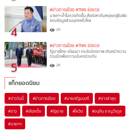
#ข่าวการเมือง
#TNN ช่อง16
นายกฯ ย้ำไม่ควรเกิดขึ้น-สั่งเร่งหาต้นเหตุและผู้รับผิด
ชอบข้อมูลส่วนบุคคลรั่วไหล
4
20
#ข่าวการเมือง
#TNN ช่อง16
รัฐบาลไทย–เมียนมา กระชับมิตรภาพ เดินหน้าความ
ร่วมมือเพื่อความมั่นคงร่วมกัน
5
26
แท็กยอดนิยม
#
ข่าววันนี้
#
ข่าวการเมือง
#
นายกรัฐมนตรี
#
ข่าวล่าสุด
#
ข่าว
#
เลือกตั้ง
#
รัฐบาล
#
โควิด
#
อนุทิน ชาญวีรกูล
#
นายกฯ