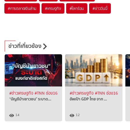
#
การตลาดเงินล้าน
#
เศรษฐกิจ
#
โลกร้อน
#
ข่าววันนี้
ข่าวที่เกี่ยวข้อง
#ข่าวเศรษฐกิจ
#TNN ช่อง16
#ข่าวเศรษฐกิจ
#TNN ช่อง16
“บัญชีม้าเยาวชน” ระบาด…
อัพเป้า GDP ไทย จาก …
14
12