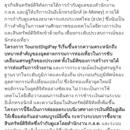
ธุรกิจสินทรัพย์ดิจิทัลภายใต้การกำกับดูแลของสำนักงาน
ก.ล.ต. และผู้ให้บริการเงินอิเล็กทรอนิกส์ (e-Money) ภายใต้
การกำกับดูแลของธนาคารแห่งประเทศไทย (ธปท.) ซึ่งนับเป็น
ก้าวสำคัญในการผสานศักยภาพของเทคโนโลยีทางการเงิน
และสินทรัพย์ดิจิทัลเข้าด้วยกัน เพื่อยกระดับประสบการณ์ของ
นักท่องเที่ยว
โครงการ TouristDigiPay ริเริ่มขึ้นจากความตระหนักถึง
บทบาทสำคัญของอุตสาหกรรมการท่องเที่ยวในการขับ
เคลื่อนเศรษฐกิจของประเทศ ทั้งในมิติของการสร้างรายได้
การส่งเสริมการจ้างงาน
และการกระจายเม็ดเงินสู่เศรษฐกิจ
ฐานรากในระดับภูมิภาคและท้องถิ่น ประกอบกับภูมิทัศน์ของ
อุตสาหกรรมที่เปลี่ยนแปลงไป ซึ่งนักท่องเที่ยวยุคใหม่มี
พฤติกรรมในยุคดิจิทัลอย่างชัดเจน ไม่ว่าจะเป็นการใช้
เทคโนโลยีเพื่อวางแผนการเดินทาง การชำระเงินผ่านระบบ
อิเล็กทรอนิกส์ และความนิยมในสินทรัพย์ดิจิทัลที่เพิ่มขึ้น
โครงการนี้จึงเป็นการต่อยอดระบบนิเวศทางการเงินที่มีอยู่เดิม
ให้เชื่อมต่อกันอย่างสมบูรณ์ยิ่งขึ้น ระหว่างระบบการซื้อขาย
สินทรัพย์ดิจิทัลซึ่งกำกับดูแลโดยสำนักงาน ก.ล.ต.
และระบบ