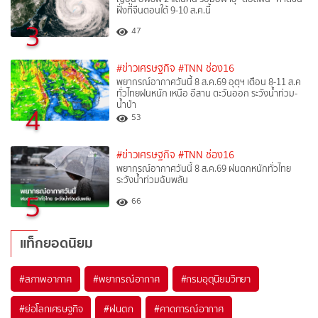
ฝั่งที่จีนตอนใต้ 9-10 ส.ค.นี้
3
47
#ข่าวเศรษฐกิจ
#TNN ช่อง16
พยากรณ์อากาศวันนี้ 8 ส.ค.69 อุตุฯ เตือน 8-11 ส.ค
ทั่วไทยฝนหนัก เหนือ อีสาน ตะวันออก ระวังน้ำท่วม-
น้ำป่า
4
53
#ข่าวเศรษฐกิจ
#TNN ช่อง16
พยากรณ์อากาศวันนี้ 8 ส.ค.69 ฝนตกหนักทั่วไทย
ระวังน้ำท่วมฉับพลัน
5
66
แท็กยอดนิยม
#
สภาพอากาศ
#
พยากรณ์อากาศ
#
กรมอุตุนิยมวิทยา
#
ย่อโลกเศรษฐกิจ
#
ฝนตก
#
คาดการณ์อากาศ