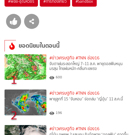
#
พิชัย-ชุณหวชิร
#
การท่องเที่ยว
#
Sandbox
ยอดนิยมในตอนนี้
#ข่าวเศรษฐกิจ
#TNN ช่อง16
จับตาฝนระลอกใหญ่ 7–11 ส.ค. พายุดอลฟินหนุน
มรสุม ไทยฝนหนัก-คลื่นทะเลแรง
1
600
#ข่าวเศรษฐกิจ
#TNN ช่อง16
พายุลูกที่ 15 “จันหอม” จ่อถล่ม “ญี่ปุ่น” 11 ส.ค.นี้
2
196
#ข่าวเศรษฐกิจ
#TNN ช่อง16
ญี่ปุ่น อพยพ 2 แสนคน รับมือพายุ “ดอลฟิน” คาดขึ้น