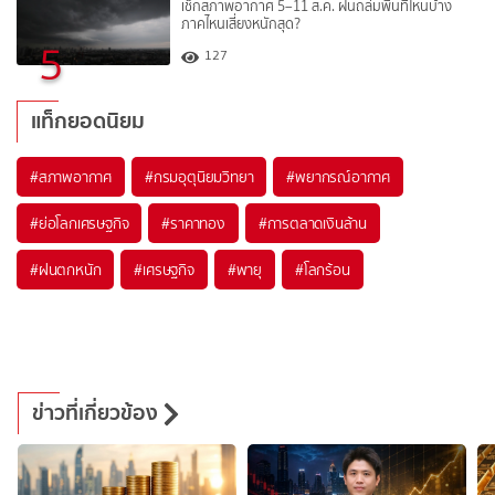
เช็กสภาพอากาศ 5–11 ส.ค. ฝนถล่มพื้นที่ไหนบ้าง
ภาคไหนเสี่ยงหนักสุด?
5
127
แท็กยอดนิยม
#
สภาพอากาศ
#
กรมอุตุนิยมวิทยา
#
พยากรณ์อากาศ
#
ย่อโลกเศรษฐกิจ
#
ราคาทอง
#
การตลาดเงินล้าน
#
ฝนตกหนัก
#
เศรษฐกิจ
#
พายุ
#
โลกร้อน
ข่าวที่เกี่ยวข้อง