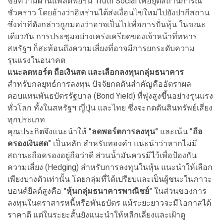
ข้อความผ่านแพลตฟอร์ม Truth Social เพื่อยุติสถานการณ์
ชั่วคราว โดยอ้างว่าอิหร่านได้ส่งเงื่อนไขใหม่ไปยังปากีสถาน
ซึ่งท่าทีดังกล่าวถูกมองว่าอาจเป็นไปเพื่อการปั่นหุ้น ในขณะ
เดียวกัน การประชุมอย่างเคร่งเครียดของเจ้าหน้าที่ทหาร
สหรัฐฯ ก็สะท้อนถึงความเสี่ยงที่อาจมีการยกระดับความ
รุนแรงในอนาคต
แนะลดพอร์ต ถือเงินสด และเลือกลงทุนกลุ่มธนาคาร
สำหรับกลยุทธ์การลงทุน ปัจจัยกดดันสำคัญคืออัตราผล
ตอบแทนพันธบัตรรัฐบาล (Bond Yield) ที่พุ่งสูงขึ้นอย่างรุนแรง
ทั่วโลก ทั้งในสหรัฐฯ ญี่ปุ่น และไทย ซึ่งจะกดดันสินทรัพย์เสี่ยง
ทุกประเภท
คุณประกิตจึงแนะนำให้
"ลดพอร์ตการลงทุน"
และเน้น
"ถือ
ครองเงินสด"
เป็นหลัก สำหรับทองคำ แนะนำว่าหากไม่มี
สถานะถือครองอยู่ถือว่าดี ส่วนน้ำมันควรมีไว้เพื่อป้องกัน
ความเสี่ยง (Hedging) สำหรับการลงทุนในหุ้น แนะนำให้เลือก
เพียงบางตัวเท่านั้น โดยกลุ่มที่ได้เปรียบและเป็นผู้ชนะในภาวะ
บอนด์ยีลด์สูงคือ
"หุ้นกลุ่มธนาคารพาณิชย์"
ในส่วนของการ
ลงทุนในตราสารหนี้หรือพันธบัตร แม้ระยะยาวจะมีโอกาสได้
ราคาดี แต่ในระยะสั้นยังแนะนำให้หลีกเลี่ยงและเฝ้าดู