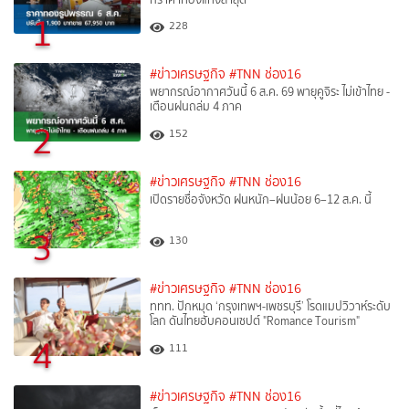
1
228
#ข่าวเศรษฐกิจ
#TNN ช่อง16
พยากรณ์อากาศวันนี้ 6 ส.ค. 69 พายุคูจิระ ไม่เข้าไทย -
เตือนฝนถล่ม 4 ภาค
2
152
#ข่าวเศรษฐกิจ
#TNN ช่อง16
เปิดรายชื่อจังหวัด ฝนหนัก–ฝนน้อย 6–12 ส.ค. นี้
3
130
#ข่าวเศรษฐกิจ
#TNN ช่อง16
ททท. ปักหมุด ‘กรุงเทพฯ-เพชรบุรี’ โรดแมปวิวาห์ระดับ
โลก ดันไทยฮับคอนเซปต์ "Romance Tourism"
4
111
#ข่าวเศรษฐกิจ
#TNN ช่อง16