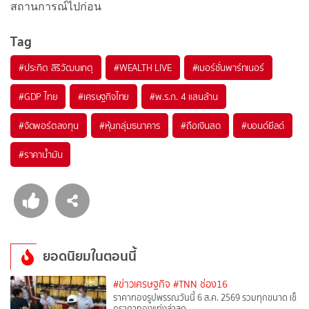
สถานการณ์ไปก่อน
Tag
#
ประกิต สิริวัฒนเกตุ
#
WEALTH LIVE
#
เมอร์ชั่นพาร์ทเนอร์
#
GDP ไทย
#
เศรษฐกิจไทย
#
พ.ร.ก. 4 แสนล้าน
#
จัดพอร์ตลงทุน
#
หุ้นกลุ่มธนาคาร
#
ถือเงินสด
#
บอนด์ยีลด์
#
ราคาน้ำมัน
ยอดนิยมในตอนนี้
#ข่าวเศรษฐกิจ
#TNN ช่อง16
ราคาทองรูปพรรณวันนี้ 6 ส.ค. 2569 รวมทุกขนาด เช็
กราคาทองแท่งล่าสุด