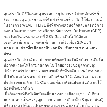
คุณประกิต สิริวัฒนเกตุ กรรมการผู้จัดการ บริษัทหลักทรัพย์
จัดการกองทุน (บลจ.) เมอร์ชั่นพาร์ทเนอร์ จำกัด ให้สัมภาษณ์
ในรายการ WEALTH LIVE ถึงทิศทางเศรษฐกิจและกลยุทธ์การ
ลงทุน โดยระบุว่าตัวเลขผลิตภัณฑ์มวลรวมในประเทศ (GDP)
ของไทยในไตรมาสแรกที่ 2.8% ถือว่าเติบโตได้ดีและ
เซอร์ไพรส์ตลาด จากเดิมที่คาดการณ์ไว้เพียง 2.3-2.5%
คาด GDP ช่วงที่เหลือของปีชะลอตัว - จับตา พ.ร.ก. 4 แสน
ล้าน
คุณประกิต ประเมินว่านักลงทุนต้องเตรียมรับมือกับการเติบโต
ที่อาจแผ่วลงในไตรมาสถัดๆ ไป โดยอ้างอิงข้อมูลจากบลูม
เบิร์ก คาดว่าไตรมาส 2 จะขยายตัวต่ำที่ระดับ 1.3% ไตรมาส 3
ที่ 1.6% และไตรมาส 4 อาจเหลือเพียง 0.1% ส่งผลให้ภาพรวม
ทั้งปีอาจขยายตัวที่ 1.5-2% ขณะที่สภาพัฒน์ประเมินตัวเลขไว้
ค่อนข้างบวกที่ 2%
เมื่อวิเคราะห์ถึงปัจจัยขับเคลื่อน นายประกิตระบุว่า แม้เดือน
มกราคมจะเป็นช่วงสูญญากาศจากการเลือกตั้ง (8 กุมภาพันธ์)
ที่รัฐบาลทำได้เพียงประคองสถานการณ์ และเดือนมีนาคมมี