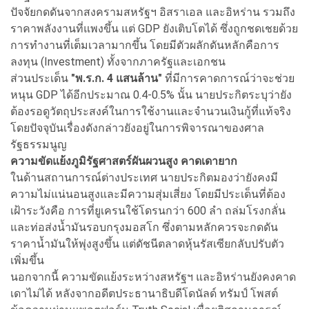
ปัจจัยกดดันจากสงครามสหรัฐฯ อิสราเอล และอิหร่าน รวมถึง
ราคาพลังงานที่แพงขึ้น แต่ GDP ยังเติบโตได้ ซึ่งถูกชดเชยด้วย
การทำงานที่เต็มเวลามากขึ้น โดยมีตัวผลักดันหลักคือการ
ลงทุน (Investment) ทั้งจากภาครัฐและเอกชน
ส่วนประเด็น
"พ.ร.ก. 4 แสนล้าน"
ที่มีการคาดการณ์ว่าจะช่วย
หนุน GDP ได้อีกประมาณ 0.4-0.5% นั้น นายประกิตระบุว่ายัง
ต้องรอดูวัตถุประสงค์ในการใช้งานและจำนวนเงินกู้ที่แท้จริง
โดยปัจจุบันเรื่องดังกล่าวยังอยู่ในการพิจารณาของศาล
รัฐธรรมนูญ
ความขัดแย้งภูมิรัฐศาสตร์ผันผวนสูง คาดเดายาก
ในด้านสถานการณ์ต่างประเทศ นายประกิตมองว่ายังคงมี
ความไม่แน่นอนสูงและมีความสุ่มเสี่ยง โดยมีประเด็นที่ต้อง
เฝ้าระวังคือ การที่ยูเครนใช้โดรนกว่า 600 ลำ ถล่มโรงกลั่น
และท่อส่งน้ำมันรอบกรุงมอสโก ซึ่งตามหลักควรจะกดดัน
ราคาน้ำมันให้พุ่งสูงขึ้น แต่ดัชนีตลาดหุ้นรัสเซียกลับปรับตัว
เพิ่มขึ้น
นอกจากนี้ ความขัดแย้งระหว่างสหรัฐฯ และอิหร่านยังคงคาด
เดาไม่ได้ หลังจากอดีตประธานาธิบดีโดนัลด์ ทรัมป์ โพสต์