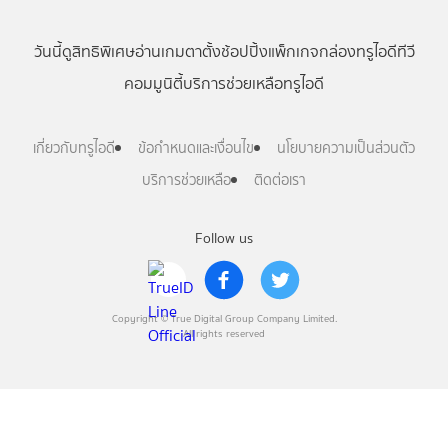
วันนี้
ดู
สิทธิพิเศษ
อ่าน
เกม
ตาตั้ง
ช้อปปิ้ง
แพ็กเกจ
กล่องทรูไอดีทีวี
คอมมูนิตี้
บริการช่วยเหลือทรูไอดี
เกี่ยวกับทรูไอดี
ข้อกำหนดและเงื่อนไข
นโยบายความเป็นส่วนตัว
บริการช่วยเหลือ
ติดต่อเรา
Follow us
Copyright © True Digital Group Company Limited.
All rights reserved