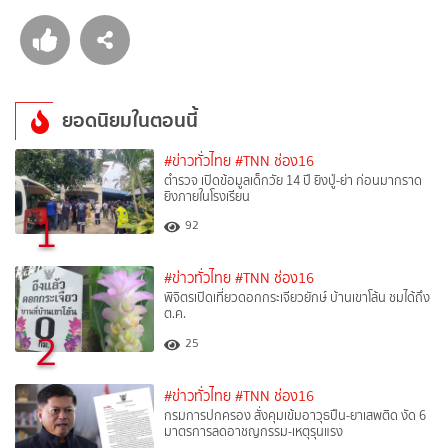
ยอดนิยมในตอนนี้
#ข่าวทั่วไทย
#TNN ช่อง16
ตำรวจ เปิดข้อมูลเด็กวัย 14 ปี ยิงปู่-ย่า ก่อนมากราด
ยิงภายในโรงเรียน
1
92
#ข่าวทั่วไทย
#TNN ช่อง16
พิจิตรเปิดเที่ยวดอกกระเจียวยักษ์ บ้านเขาโล้น ชมได้ถึง
ต.ค.
2
25
#ข่าวทั่วไทย
#TNN ช่อง16
กรมการปกครอง สั่งคุมเข้มอาวุธปืน-ยาเสพติด งัด 6
มาตรการลดอาชญกรรม-เหตุรุนแรง