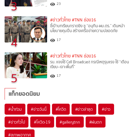
3
23
#ข่าวทั่วไทย
#TNN ช่อง16
ชี้เป้าบทเรียนกราดยิง ชู “อนุทิน-ผบ.ตร.” เดินหน้า
นโยบายคุมปืน สร้างเครือข่ายความปลอดภัย
4
17
#ข่าวทั่วไทย
#TNN ช่อง16
รบ. แจงใช้ Cell Broadcast กรณีเหตุรุนแรง ใช้ “เตือน
เงียบ–เจาะพื้นที่”
5
17
แท็กยอดนิยม
#
น้ำท่วม
#
ข่าววันนี้
#
โควิด
#
ข่าวล่าสุด
#
ข่าว
#
ข่าวทั่วไป
#
โควิด-19
#
gallerytnn
#
ฝนตก
#
สภาพอากาศ