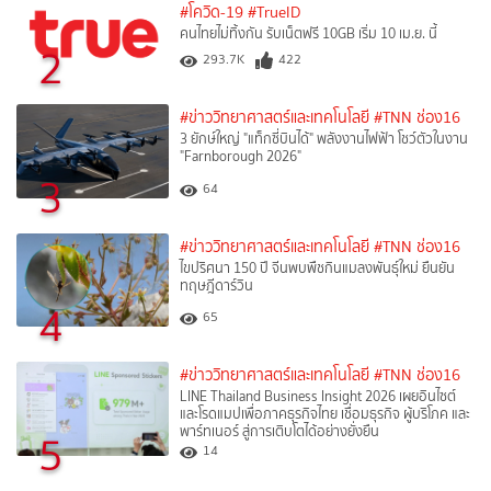
#โควิด-19
#TrueID
คนไทยไม่ทิ้งกัน รับเน็ตฟรี 10GB เริ่ม 10 เม.ย. นี้
2
293.7K
422
#ข่าววิทยาศาสตร์และเทคโนโลยี
#TNN ช่อง16
3 ยักษ์ใหญ่ "แท็กซี่บินได้" พลังงานไฟฟ้า โชว์ตัวในงาน
"Farnborough 2026"
3
64
#ข่าววิทยาศาสตร์และเทคโนโลยี
#TNN ช่อง16
ไขปริศนา 150 ปี จีนพบพืชกินแมลงพันธุ์ใหม่ ยืนยัน
ทฤษฎีดาร์วิน
4
65
#ข่าววิทยาศาสตร์และเทคโนโลยี
#TNN ช่อง16
LINE Thailand Business Insight 2026 เผยอินไซต์
และโรดแมปเพื่อภาคธุรกิจไทย เชื่อมธุรกิจ ผู้บริโภค และ
พาร์ทเนอร์ สู่การเติบโตได้อย่างยั่งยืน
5
14