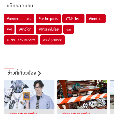
แท็กยอดนิยม
#
tnntechreports
#
techreports
#
TNN Tech
#
tnntech
#
AI
#
ข่าวไอที
#
ข่าวเทคโนโลยี
#
ai
#
TNN Tech Reports
#
สหรัฐอเมริกา
ข่าวที่เกี่ยวข้อง