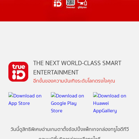
THE NEXT WORLD-CLASS SMART
ENTERTAINMENT
อีกขั้นของความบันเทิงระดับโลกตรงใจคุณ
วันนี้
ดู
สิทธิพิเศษ
อ่าน
เกม
ตาตั้ง
ช้อปปิ้ง
แพ็กเกจ
กล่องทรูไอดีทีวี