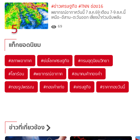
#ข่าวเศรษฐกิจ
#TNN ช่อง16
พยากรณ์อากาศวันนี้ 7 ส.ค.69 เตือน 7-9 ส.ค.นี้
เหนือ–อีสาน–ตะวันออก เสี่ยงน้ำท่วมฉับพลัน
5
69
แท็กยอดนิยม
#
สภาพอากาศ
#
ย่อโลกเศรษฐกิจ
#
กรมอุตุนิยมวิทยา
#
โลกร้อน
#
พยากรณ์อากาศ
#
สมาคมค้าทองคำ
#
ทองรูปพรรณ
#
ทองคำแท่ง
#
เศรษฐกิจ
#
ราคาทองวันนี้
ข่าวที่เกี่ยวข้อง