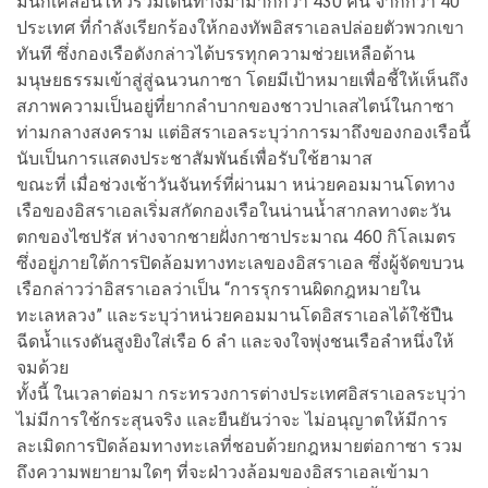
มีนักเคลื่อนไหวร่วมเดินทางมามากกว่า 430 คน จากกว่า 40
ประเทศ ที่กำลังเรียกร้องให้กองทัพอิสราเอลปล่อยตัวพวกเขา
ทันที ซึ่งกองเรือดังกล่าวได้บรรทุกความช่วยเหลือด้าน
มนุษยธรรมเข้าสู่สู่ฉนวนกาซา โดยมีเป้าหมายเพื่อชี้ให้เห็นถึง
สภาพความเป็นอยู่ที่ยากลำบากของชาวปาเลสไตน์ในกาซา
ท่ามกลางสงคราม แต่อิสราเอลระบุว่าการมาถึงของกองเรือนี้
นับเป็นการแสดงประชาสัมพันธ์เพื่อรับใช้ฮามาส
ขณะที่ เมื่อช่วงเช้าวันจันทร์ที่ผ่านมา หน่วยคอมมานโดทาง
เรือของอิสราเอลเริ่มสกัดกองเรือในน่านน้ำสากลทางตะวัน
ตกของไซปรัส ห่างจากชายฝั่งกาซาประมาณ 460 กิโลเมตร
ซึ่งอยู่ภายใต้การปิดล้อมทางทะเลของอิสราเอล ซึ่งผู้จัดขบวน
เรือกล่าวว่าอิสราเอลว่าเป็น “การรุกรานผิดกฎหมายใน
ทะเลหลวง” และระบุว่าหน่วยคอมมานโดอิสราเอลได้ใช้ปืน
ฉีดน้ำแรงดันสูงยิงใส่เรือ 6 ลำ และจงใจพุ่งชนเรือลำหนึ่งให้
จมด้วย
ทั้งนี้ ในเวลาต่อมา กระทรวงการต่างประเทศอิสราเอลระบุว่า
ไม่มีการใช้กระสุนจริง และยืนยันว่าจะ ไม่อนุญาตให้มีการ
ละเมิดการปิดล้อมทางทะเลที่ชอบด้วยกฎหมายต่อกาซา รวม
ถึงความพยายามใดๆ ที่จะฝ่าวงล้อมของอิสราเอลเข้ามา