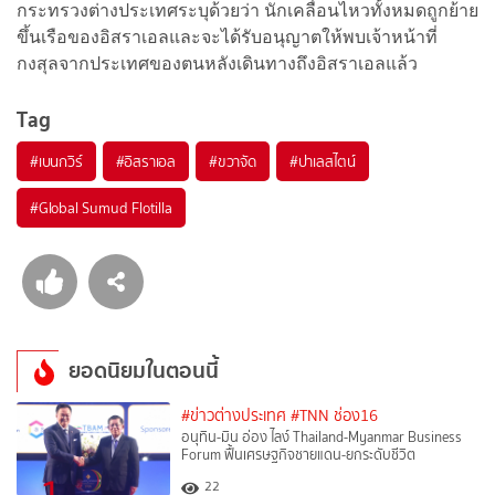
กระทรวงต่างประเทศระบุด้วยว่า นักเคลื่อนไหวทั้งหมดถูกย้าย
ขึ้นเรือของอิสราเอลและจะได้รับอนุญาตให้พบเจ้าหน้าที่
กงสุลจากประเทศของตนหลังเดินทางถึงอิสราเอลแล้ว
Tag
#
เบนกวิร์
#
อิสราเอล
#
ขวาจัด
#
ปาเลสไตน์
#
Global Sumud Flotilla
ยอดนิยมในตอนนี้
#ข่าวต่างประเทศ
#TNN ช่อง16
อนุทิน-มิน อ่อง ไลง์ Thailand-Myanmar Business
Forum ฟื้นเศรษฐกิจชายแดน-ยกระดับชีวิต
22