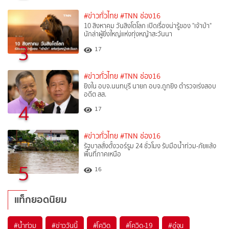
#ข่าวทั่วไทย
#TNN ช่อง16
10 สิงหาคม วันสิงโตโลก เปิดเรื่องน่ารู้ของ "เจ้าป่า"
นักล่าผู้ยิ่งใหญ่แห่งทุ่งหญ้าสะวันนา
3
17
#ข่าวทั่วไทย
#TNN ช่อง16
ยิงใน อบจ.นนทบุรี นายก อบจ.ถูกยิง ตำรวจเร่งสอบ
อดีต สส.
4
17
#ข่าวทั่วไทย
#TNN ช่อง16
รัฐบาลสั่งตั้งวอร์รูม 24 ชั่วโมง รับมือน้ำท่วม-ภัยแล้ง
พื้นที่ภาคเหนือ
5
16
แท็กยอดนิยม
#
น้ำท่วม
#
ข่าววันนี้
#
โควิด
#
โควิด-19
#
อู๋จุน