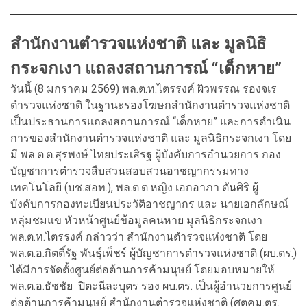
สำนักงานตำรวจแห่งชาติ และ มูลนิธิ
กระจกเงา แถลงสถานการณ์ “เด็กหาย”
วันนี้ (8 มกราคม 2569) พล.ต.ท.ไตรรงค์ ผิวพรรณ รองจเร
ตำรวจแห่งชาติ ในฐานะรองโฆษกสำนักงานตำรวจแห่งชาติ
เป็นประธานการแถลงสถานการณ์ “เด็กหาย” และการดำเนิน
การของสำนักงานตำรวจแห่งชาติ และ มูลนิธิกระจกเงา โดย
มี พล.ต.ต.สุรพงษ์ ไทยประเสิรฐ ผู้บังคับการอำนวยการ กอง
บัญชาการตำรวจสืบสวนสอบสวนอาชญากรรมทาง
เทคโนโลยี (บช.สอท.), พล.ต.ต.หญิง เอกอาภา ตันศิริ ผู้
บังคับการกองทะเบียนประวัติอาชญากร และ นายเอกลักษณ์
หลุ่มชมแข หัวหน้าศูนย์ข้อมูลคนหาย มูลนิธิกระจกเงา
พล.ต.ท.ไตรรงค์ กล่าวว่า สำนักงานตำรวจแห่งชาติ โดย
พล.ต.อ.กิตติ์รัฐ พันธุ์เพ็ชร์ ผู้บัญชาการตำรวจแห่งชาติ (ผบ.ตร.)
ได้มีการจัดตั้งศูนย์ต่อต้านการค้ามนุษย์ โดยมอบหมายให้
พล.ต.อ.ธัชชัย ปิตะนีละบุตร รอง ผบ.ตร. เป็นผู้อำนวยการศูนย์
ต่อต้านการค้ามนุษย์ สำนักงานตำรวจแห่งชาติ (ศตคม.ตร.