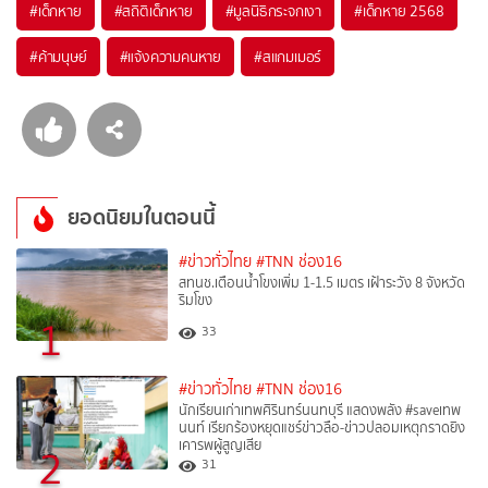
#
เด็กหาย
#
สถิติเด็กหาย
#
มูลนิธิกระจกเงา
#
เด็กหาย 2568
#
ค้ามนุษย์
#
แจ้งความคนหาย
#
สแกมเมอร์
ยอดนิยมในตอนนี้
#ข่าวทั่วไทย
#TNN ช่อง16
สทนช.เตือนน้ำโขงเพิ่ม 1-1.5 เมตร เฝ้าระวัง 8 จังหวัด
ริมโขง
1
33
#ข่าวทั่วไทย
#TNN ช่อง16
นักเรียนเก่าเทพศิรินทร์นนทบุรี แสดงพลัง #saveเทพ
นนท์ เรียกร้องหยุดแชร์ข่าวลือ-ข่าวปลอมเหตุกราดยิง
เคารพผู้สูญเสีย
2
31