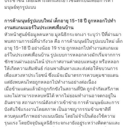
ประชาชน โดยเฉพาะเด็กและเยาวชนตกเป็นเหยื่อการค้า
มนุษย์ทุกรูปแบบ
การค้ามนุษย์รูปแบบใหม่ เด็กอายุ 15–18 ปี ถูกหลอกไปทำ
งานสแกมเมอร์ในประเทศเพื่อนบ้าน
หัวหน้าศูนย์ข้อมูลคนหาย มูลนิธิกระจกเงา ระบุว่า ปีที่ผ่านมา
พบสถานการณ์ที่น่ากังวล คือ การค้ามนุษย์ในรูปแบบใหม่ เด็ก
อายุ 15–18 ปี อย่างน้อย 19 ราย ถูกหลอกไปทำงานสแกมเม
อร์ในประเทศเพื่อนบ้าน รูปแบบการหลอกลวงมักเริ่มจากการ
ชักชวนผ่านออนไลน์ ประกาศงานค่าตอบแทนสูง หรือหลอก
ให้เกิดความสัมพันธ์ ก่อนพาเดินทางและส่งต่อให้ขบวนการ
เพื่อแสวงหาประโยชน์ ซึ่งแม้จะมีมาตรการควบคุมชายแดน
แต่ยังพบคนไทยถูกหลอกไปทำงานอย่างต่อเนื่อง
เมื่อข้ามแดนแล้วมักถูกกักขังในสถานที่ปิด ถูกจำกัดเสรีภาพ
และไม่สามารถหลบหนีได้ หากไม่ยอมทำงานอาจตกอยู่ใน
อันตราย สถานการณ์ดังกล่าวเข้าข่าย การค้ามนุษย์และการ
บังคับใช้แรงงานโดยสภาพ เป็นอาชญากรรมข้ามชาติที่
ควบคุมเสรีภาพอย่างแนบเนียน โดยไม่จำเป็นต้องใช้ความ
รุนแรง โดยปัจจุบันมูลนิธิกระจกเงายังอยู่ระหว่างติดตามและ