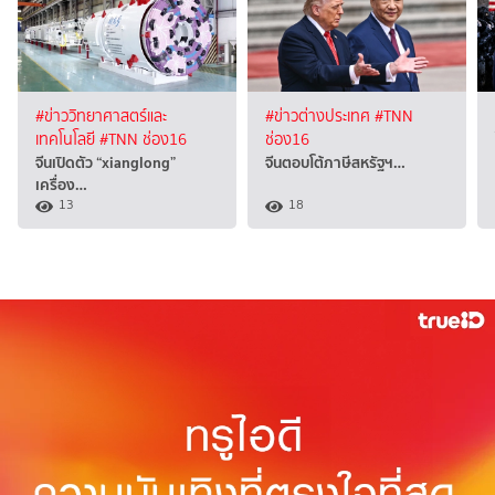
#ข่าววิทยาศาสตร์และ
#ข่าวต่างประเทศ
#TNN
เทคโนโลยี
#TNN ช่อง16
ช่อง16
จีนเปิดตัว “xianglong”
จีนตอบโต้ภาษีสหรัฐฯ…
เครื่อง…
13
18