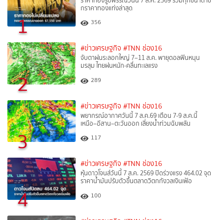
ราคาทองรูปพรรณวันนี้ 7 ส.ค. 2569 รวมทุกขนาด เช็
กราคาทองแท่งล่าสุด
1
356
#ข่าวเศรษฐกิจ
#TNN ช่อง16
จับตาฝนระลอกใหญ่ 7–11 ส.ค. พายุดอลฟินหนุน
มรสุม ไทยฝนหนัก-คลื่นทะเลแรง
2
289
#ข่าวเศรษฐกิจ
#TNN ช่อง16
พยากรณ์อากาศวันนี้ 7 ส.ค.69 เตือน 7-9 ส.ค.นี้
เหนือ–อีสาน–ตะวันออก เสี่ยงน้ำท่วมฉับพลัน
3
117
#ข่าวเศรษฐกิจ
#TNN ช่อง16
หุ้นดาวโจนส์วันนี้ 7 ส.ค. 2569 ปิดร่วงแรง 464.02 จุด
ราคาน้ำมันปรับตัวขึ้นตลาดวิตกกังวลเงินเฟ้อ
4
100