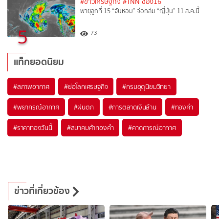
#ข่าวเศรษฐกิจ
#TNN ช่อง16
พายุลูกที่ 15 “จันหอม” จ่อถล่ม “ญี่ปุ่น” 11 ส.ค.นี้
5
73
แท็กยอดนิยม
#
สภาพอากาศ
#
ย่อโลกเศรษฐกิจ
#
กรมอุตุนิยมวิทยา
#
พยากรณ์อากาศ
#
ฝนตก
#
การตลาดเงินล้าน
#
ทองคำ
#
ราคาทองวันนี้
#
สมาคมค้าทองคำ
#
คาดการณ์อากาศ
ข่าวที่เกี่ยวข้อง