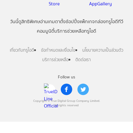
วันนี้
ดู
สิทธิพิเศษ
อ่าน
เกม
ตาตั้ง
ช้อปปิ้ง
แพ็กเกจ
กล่องทรูไอดีทีวี
คอมมูนิตี้
บริการช่วยเหลือทรูไอดี
เกี่ยวกับทรูไอดี
ข้อกำหนดและเงื่อนไข
นโยบายความเป็นส่วนตัว
บริการช่วยเหลือ
ติดต่อเรา
Follow us
Copyright © True Digital Group Company Limited.
All rights reserved