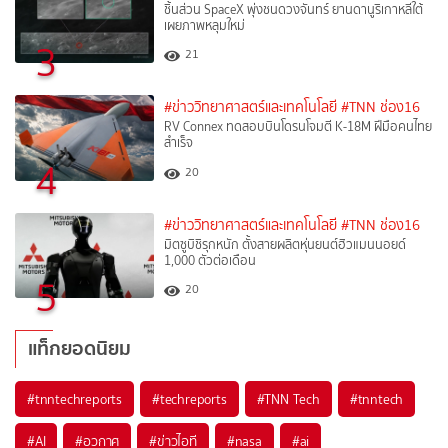
ชิ้นส่วน SpaceX พุ่งชนดวงจันทร์ ยานดานูริเกาหลีใต้
เผยภาพหลุมใหม่
3
21
#ข่าววิทยาศาสตร์และเทคโนโลยี
#TNN ช่อง16
RV Connex ทดสอบบินโดรนโจมตี K-18M ฝีมือคนไทย
สำเร็จ
4
20
#ข่าววิทยาศาสตร์และเทคโนโลยี
#TNN ช่อง16
มิตซูบิชิรุกหนัก ตั้งสายผลิตหุ่นยนต์ฮิวแมนนอยด์
1,000 ตัวต่อเดือน
5
20
แท็กยอดนิยม
#
tnntechreports
#
techreports
#
TNN Tech
#
tnntech
#
AI
#
อวกาศ
#
ข่าวไอที
#
nasa
#
ai