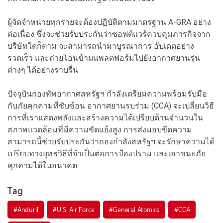
ผู้จัดจำหน่ายทุกรายจะต้องปฏิบัติตามมาตรฐาน A-GRA อย่าง
ต่อเนื่อง ซึ่งจะช่วยรับประกันว่าซอฟต์แวร์ควบคุมภารกิจจาก
บริษัทใดก็ตาม จะสามารถนำมาบูรณาการ อัปเดตอย่าง
รวดเร็ว และถ่ายโอนข้ามแพลตฟอร์มไปยังอากาศยานรุ่น
ต่างๆ ได้อย่างราบรื่น
ปัจจุบันกองทัพอากาศสหรัฐฯ กำลังเตรียมความพร้อมรับมือ
กับภัยคุกคามที่ซับซ้อน อากาศยานรบร่วม (CCA) จะเปลี่ยนวิธี
การที่เราแสดงพลังและสร้างความได้เปรียบด้านจำนวนใน
สภาพแวดล้อมที่มีความขัดแย้งสูง การส่งมอบขีดความ
สามารถนี้ช่วยรับประกันว่ากองกำลังสหรัฐฯ จะรักษาความได้
เปรียบทางยุทธวิธีที่จำเป็นต่อการป้องปราม และเอาชนะภัย
คุกคามได้ในอนาคต
Tag
#
Anduril
#
U.S. Air Force
#
General Atomics
#
CCA