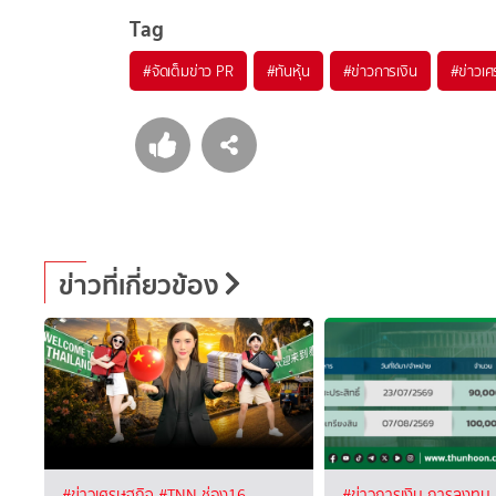
Tag
#
จัดเต็มข่าว PR
#
ทันหุ้น
#
ข่าวการเงิน
#
ข่าวเศ
ข่าวที่เกี่ยวข้อง
#ข่าวเศรษฐกิจ
#TNN ช่อง16
#ข่าวการเงิน การลงทุน