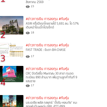
สิงหาคม 2569
23
#ข่าวการเงิน การลงทุน
#ทันหุ้น
ASW ครึ่งปีแรกโกยรายได้ 5,691 ลบ. โต 57%
เดินหน้าโอนบิ๊กโปรเจ็กต์
2
18
#ข่าวการเงิน การลงทุน
#ทันหุ้น
FAST TRADE : จับตา BH-CHASE
3
17
#ข่าวการเงิน การลงทุน
#ทันหุ้น
CRC ปิดดีลซื้อ MaxValu 30 สาขา ทุนจด
ทะเบียน 890 ล้านบาท เพิ่มฐานลูกค้าทันที 9
4
แสนราย
17
#ข่าวการเงิน การลงทุน
#ทันหุ้น
บล.เอเซีย พลัส กลยุทธ์ “ตั้งรับ-หลบภัย” แนะ
สอยหุ้นปันผลเด่น BBL-PTT-PR9