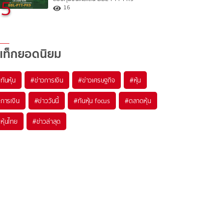
5
16
แท็กยอดนิยม
#
ทันหุ้น
#
ข่าวการเงิน
#
ข่าวเศรษฐกิจ
#
หุ้น
#
การเงิน
#
ข่าววันนี้
#
ทันหุ้น focus
#
ตลาดหุ้น
#
หุ้นไทย
#
ข่าวล่าสุด