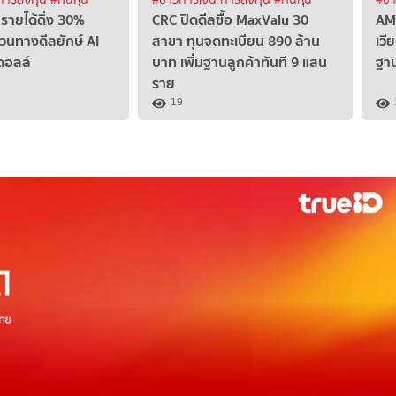
รายได้ดิ่ง 30%
CRC ปิดดีลซื้อ MaxValu 30
AM
วนทางดีลยักษ์ AI
สาขา ทุนจดทะเบียน 890 ล้าน
เวี
ดอลล์
บาท เพิ่มฐานลูกค้าทันที 9 แสน
ฐา
ราย
19