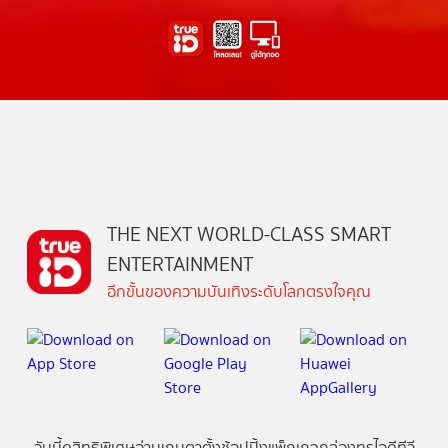
THE NEXT WORLD-CLASS SMART
ENTERTAINMENT
อีกขั้นของความบันเทิงระดับโลกตรงใจคุณ
วันนี้
ดู
สิทธิพิเศษ
อ่าน
เกม
ตาตั้ง
ช้อปปิ้ง
แพ็กเกจ
กล่องทรูไอดีทีวี