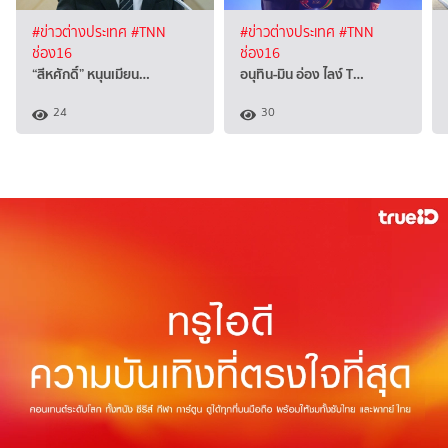
#ข่าวต่างประเทศ
#TNN
#ข่าวต่างประเทศ
#TNN
ช่อง16
ช่อง16
“สีหศักดิ์”​ หนุนเมียน…
อนุทิน-มิน อ่อง ไลง์ T…
24
30