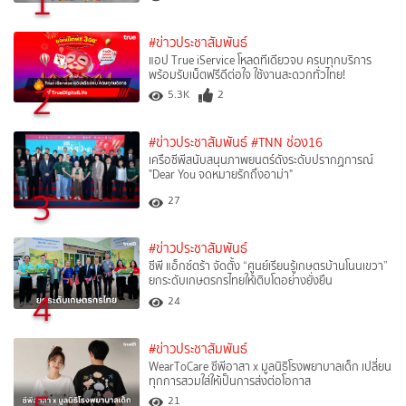
1
#ข่าวประชาสัมพันธ์
แอป True iService โหลดทีเดียวจบ ครบทุกบริการ
พร้อมรับเน็ตฟรีดีต่อใจ ใช้งานสะดวกทั่วไทย!
2
5.3K
2
#ข่าวประชาสัมพันธ์
#TNN ช่อง16
เครือซีพีสนับสนุนภาพยนตร์ดังระดับปรากฏการณ์
"Dear You จดหมายรักถึงอาม่า"
3
27
#ข่าวประชาสัมพันธ์
ซีพี แอ็กซ์ตร้า จัดตั้ง “ศูนย์เรียนรู้เกษตรบ้านโนนเขวา”
ยกระดับเกษตรกรไทยให้เติบโตอย่างยั่งยืน
4
24
#ข่าวประชาสัมพันธ์
WearToCare ซีพีอาสา x มูลนิธิโรงพยาบาลเด็ก เปลี่ยน
ทุกการสวมใส่ให้เป็นการส่งต่อโอกาส
21