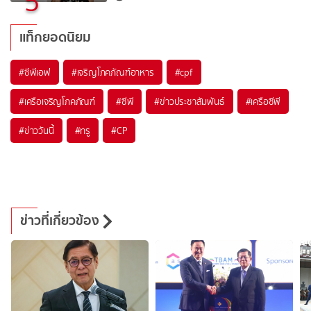
5
แท็กยอดนิยม
#
ซีพีเอฟ
#
เจริญโภคภัณฑ์อาหาร
#
cpf
#
เครือเจริญโภคภัณฑ์
#
ซีพี
#
ข่าวประชาสัมพันธ์
#
เครือซีพี
#
ข่าววันนี้
#
ทรู
#
CP
ข่าวที่เกี่ยวข้อง